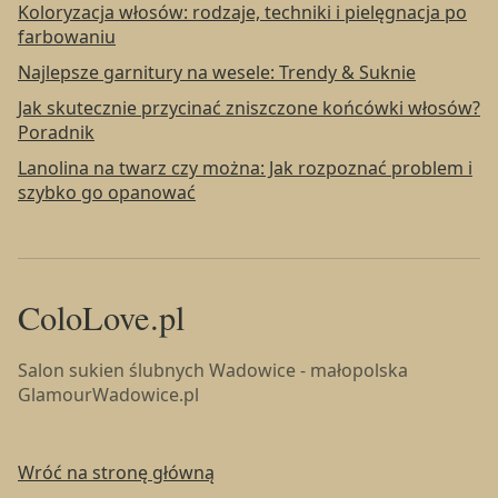
Koloryzacja włosów: rodzaje, techniki i pielęgnacja po
farbowaniu
Najlepsze garnitury na wesele: Trendy & Suknie
Jak skutecznie przycinać zniszczone końcówki włosów?
Poradnik
Lanolina na twarz czy można: Jak rozpoznać problem i
szybko go opanować
ColoLove.pl
Salon sukien ślubnych Wadowice - małopolska
GlamourWadowice.pl
Wróć na stronę główną