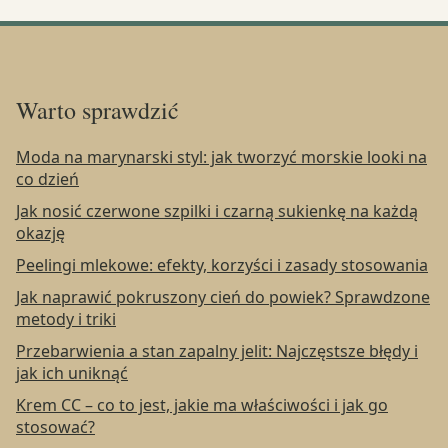
Warto sprawdzić
Moda na marynarski styl: jak tworzyć morskie looki na
co dzień
Jak nosić czerwone szpilki i czarną sukienkę na każdą
okazję
Peelingi mlekowe: efekty, korzyści i zasady stosowania
Jak naprawić pokruszony cień do powiek? Sprawdzone
metody i triki
Przebarwienia a stan zapalny jelit: Najczęstsze błędy i
jak ich uniknąć
Krem CC – co to jest, jakie ma właściwości i jak go
stosować?