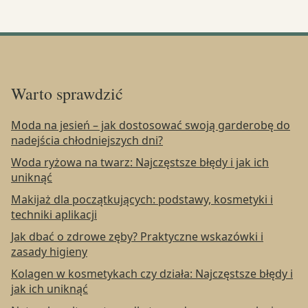
Warto sprawdzić
Moda na jesień – jak dostosować swoją garderobę do
nadejścia chłodniejszych dni?
Woda ryżowa na twarz: Najczęstsze błędy i jak ich
uniknąć
Makijaż dla początkujących: podstawy, kosmetyki i
techniki aplikacji
Jak dbać o zdrowe zęby? Praktyczne wskazówki i
zasady higieny
Kolagen w kosmetykach czy działa: Najczęstsze błędy i
jak ich uniknąć