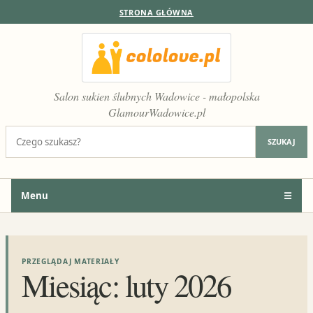
STRONA GŁÓWNA
Salon sukien ślubnych Wadowice - małopolska
GlamourWadowice.pl
Szukaj:
SZUKAJ
Menu
☰
PRZEGLĄDAJ MATERIAŁY
Miesiąc:
luty 2026