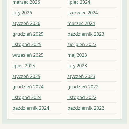
marzec 2026
lipiec 2024
lip
luty 2026
czerwiec 2024
cz
styczeń 2026
marzec 2024
ma
grudzień 2025
październik 2023
kw
listopad 2025
sierpień 2023
ma
wrzesień 2025
maj 2023
lut
lipiec 2025
luty 2023
st
styczeń 2025
styczeń 2023
gr
grudzień 2024
grudzień 2022
lis
listopad 2024
listopad 2022
pa
październik 2024
październik 2022
wr