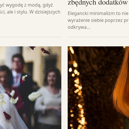
zbędnych dodatków
zyć wygodę z modą, gdyż
 ale i stylu. W dzisiejszych
Elegancki minimalizm to nie 
wyrażenie siebie poprzez pr
odkrywa…