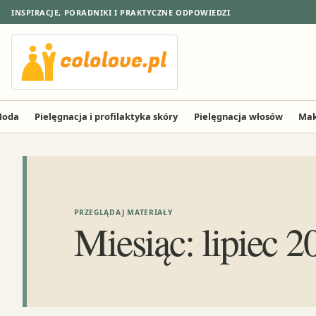
INSPIRACJE, PORADNIKI I PRAKTYCZNE ODPOWIEDZI
oda
Pielęgnacja i profilaktyka skóry
Pielęgnacja włosów
Mak
PRZEGLĄDAJ MATERIAŁY
Miesiąc:
lipiec 2