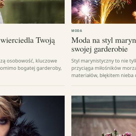
MODA
zwierciedla Twoją
Moda na styl maryni
swojej garderobie
aszą osobowość, kluczowe
Styl marynistyczny to nie ty
 pomimo bogatej garderoby,
przyciąga miłośników morza 
materiałów, błękitem nieba