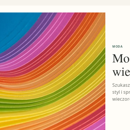
MODA
Mod
wie
Szukasz 
styl i 
wieczor