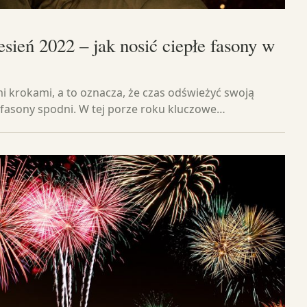
sień 2022 – jak nosić ciepłe fasony w
imi krokami, a to oznacza, że czas odświeżyć swoją
 fasony spodni. W tej porze roku kluczowe…