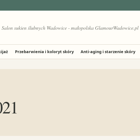
Salon sukien ślubnych Wadowice - małopolska GlamourWadowice.pl
ijaż
Przebarwienia i koloryt skóry
Anti-aging i starzenie skóry
021