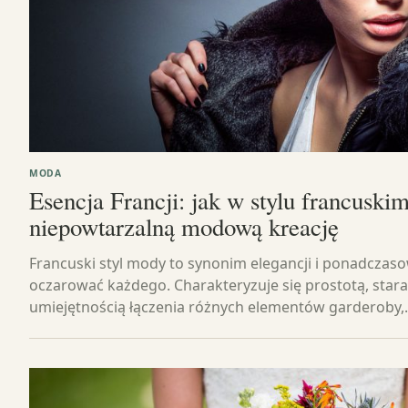
MODA
Esencja Francji: jak w stylu francuski
niepowtarzalną modową kreację
Francuski styl mody to synonim elegancji i ponadczasow
oczarować każdego. Charakteryzuje się prostotą, star
umiejętnością łączenia różnych elementów garderoby