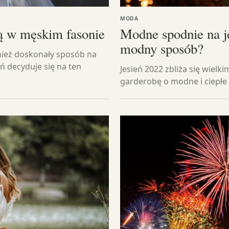
MODA
ką w męskim fasonie
Modne spodnie na je
modny sposób?
wnież doskonały sposób na
ń decyduje się na ten
Jesień 2022 zbliża się wielk
garderobę o modne i ciepłe