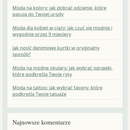
Moda na kolory: jak dobrać odcienie, które
pasują do Twojej urody
Moda dla kobiet w ciąży: jak czuć się modnie i
wygodnie przez 9 miesięcy
Jak nosić denimowe kurtki w oryginalny
sposób?
Moda na modne okulary: jak wybrać oprawki,
które podkreślą Twoje rysy
Moda na tattoo: jak wybrać fasony, które
podkreślą Twoje tatuaże
Najnowsze komentarze