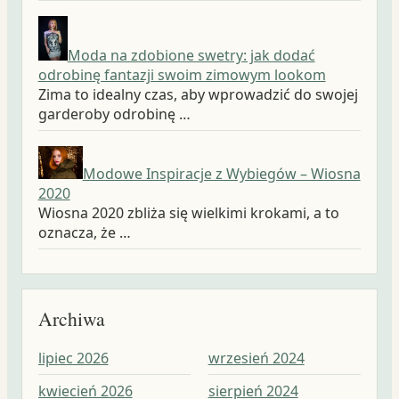
Moda na zdobione swetry: jak dodać
odrobinę fantazji swoim zimowym lookom
Zima to idealny czas, aby wprowadzić do swojej
garderoby odrobinę …
Modowe Inspiracje z Wybiegów – Wiosna
2020
Wiosna 2020 zbliża się wielkimi krokami, a to
oznacza, że …
Archiwa
lipiec 2026
wrzesień 2024
wr
kwiecień 2026
sierpień 2024
sie