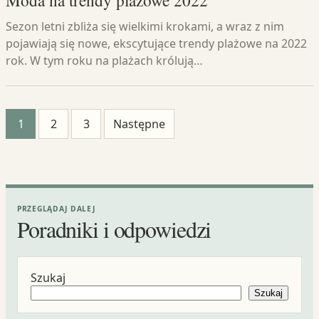
Moda na trendy plażowe 2022
Sezon letni zbliża się wielkimi krokami, a wraz z nim
pojawiają się nowe, ekscytujące trendy plażowe na 2022
rok. W tym roku na plażach królują…
Stronicowanie
1
2
3
Następne
wpisów
PRZEGLĄDAJ DALEJ
Poradniki i odpowiedzi
Szukaj
Szukaj