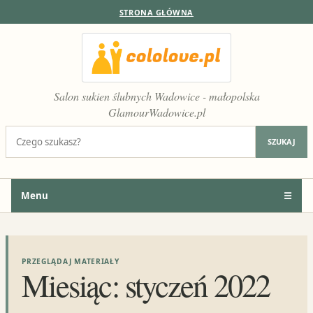
STRONA GŁÓWNA
Salon sukien ślubnych Wadowice - małopolska
GlamourWadowice.pl
Szukaj:
SZUKAJ
Menu
☰
PRZEGLĄDAJ MATERIAŁY
Miesiąc:
styczeń 2022