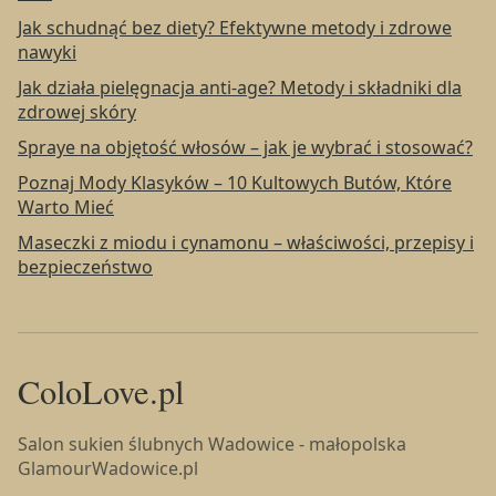
Jak schudnąć bez diety? Efektywne metody i zdrowe
nawyki
Jak działa pielęgnacja anti-age? Metody i składniki dla
zdrowej skóry
Spraye na objętość włosów – jak je wybrać i stosować?
Poznaj Mody Klasyków – 10 Kultowych Butów, Które
Warto Mieć
Maseczki z miodu i cynamonu – właściwości, przepisy i
bezpieczeństwo
ColoLove.pl
Salon sukien ślubnych Wadowice - małopolska
GlamourWadowice.pl