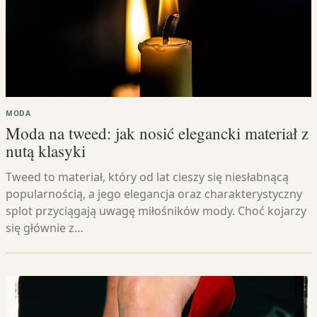
MODA
Moda na tweed: jak nosić elegancki materiał z
nutą klasyki
Tweed to materiał, który od lat cieszy się niesłabnącą
popularnością, a jego elegancja oraz charakterystyczny
splot przyciągają uwagę miłośników mody. Choć kojarzy
się głównie z…