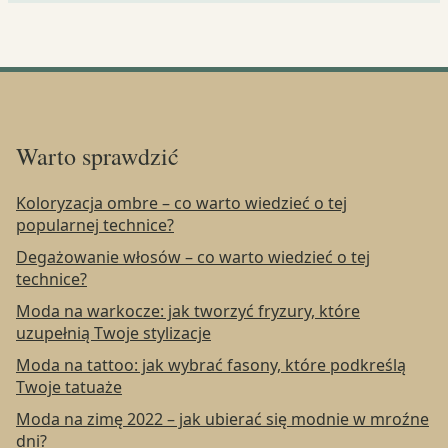
Warto sprawdzić
Koloryzacja ombre – co warto wiedzieć o tej
popularnej technice?
Degażowanie włosów – co warto wiedzieć o tej
technice?
Moda na warkocze: jak tworzyć fryzury, które
uzupełnią Twoje stylizacje
Moda na tattoo: jak wybrać fasony, które podkreślą
Twoje tatuaże
Moda na zimę 2022 – jak ubierać się modnie w mroźne
dni?