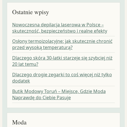
Ostatnie wpisy
Nowoczesna depilacja laserowa w Polsce –
skuteczność, bezpieczeństwo i realne efekty
Osłony termoizolacyjne: jak skutecznie chronić
przed wysoką temperaturą?
Dlaczego skóra 30-latki starzeje się szybciej niż
20 lat temu?
Dlaczego drogie zegarki to coś więcej niż tylko
dodatek
Butik Modowy Toruń – Miejsce, Gdzie Moda
Naprawdę do Ciebie Pasuje
Moda