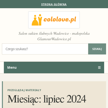
STRONA GŁÓWNA
Salon sukien ślubnych Wadowice - małopolska
GlamourWadowice.pl
Szukaj:
SZUKAJ
Menu
☰
PRZEGLĄDAJ MATERIAŁY
Miesiąc:
lipiec 2024