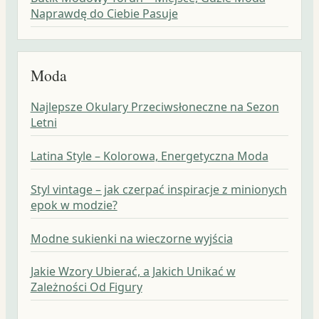
Naprawdę do Ciebie Pasuje
Moda
Najlepsze Okulary Przeciwsłoneczne na Sezon
Letni
Latina Style – Kolorowa, Energetyczna Moda
Styl vintage – jak czerpać inspiracje z minionych
epok w modzie?
Modne sukienki na wieczorne wyjścia
Jakie Wzory Ubierać, a Jakich Unikać w
Zależności Od Figury