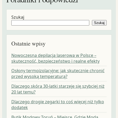
Szukaj
Szukaj
Ostatnie wpisy
Nowoczesna depilacja laserowa w Polsce –
skuteczność, bezpieczeństwo i realne efekty
Osłony termoizolacyjne: jak skutecznie chronić
przed wysoką temperaturą?
Dlaczego skóra 30-latki starzeje się szybciej niż
20 lat temu?
Dlaczego drogie zegarki to coś więcej niż tylko
dodatek
Butik Modowy Toruń – Miejsce, Gdzie Moda