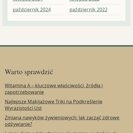
październik 2024
październik 2022
wr
Warto sprawdzić
Witamina A – kluczowe właściwości, źródła i
zapotrzebowanie
Najlepsze Makijażowe Triki na Podkreślenie
Wyrazistości Ust
Zmiana nawyków żywieniowych: Jak zacząć zdrowe
odżywianie?