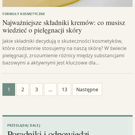
FORMUŁY KOSMETYCZNE
Najważniejsze składniki kremów: co musisz
wiedzieć o pielęgnacji skóry
Jakie składniki decydują o skuteczności kosmetyków,
które codziennie stosujemy na naszą skórę? W świecie
pielęgnacji, zrozumienie różnicy między substancjami
bazowymi a aktywnymi jest kluczowe dla…
Stronicowanie
1
2
3
…
13
Następne
wpisów
PRZEGLĄDAJ DALEJ
Poradniki i odpowiedzi