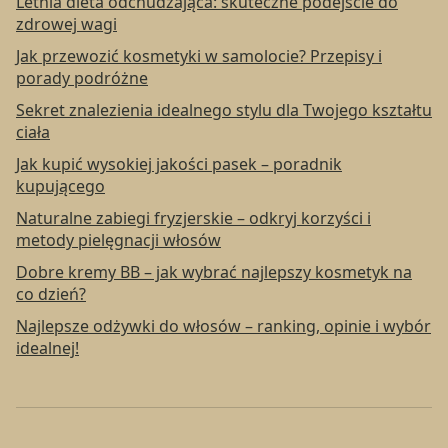
Letnia dieta odchudzająca: skuteczne podejście do
zdrowej wagi
Jak przewozić kosmetyki w samolocie? Przepisy i
porady podróżne
Sekret znalezienia idealnego stylu dla Twojego kształtu
ciała
Jak kupić wysokiej jakości pasek – poradnik
kupującego
Naturalne zabiegi fryzjerskie – odkryj korzyści i
metody pielęgnacji włosów
Dobre kremy BB – jak wybrać najlepszy kosmetyk na
co dzień?
Najlepsze odżywki do włosów – ranking, opinie i wybór
idealnej!