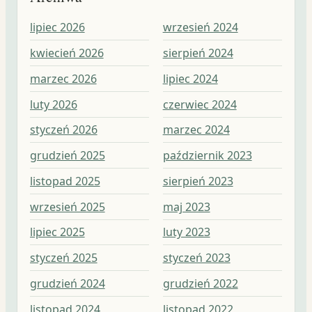
lipiec 2026
wrzesień 2024
wr
kwiecień 2026
sierpień 2024
sie
marzec 2026
lipiec 2024
lip
luty 2026
czerwiec 2024
cz
styczeń 2026
marzec 2024
ma
grudzień 2025
październik 2023
kw
listopad 2025
sierpień 2023
ma
wrzesień 2025
maj 2023
lut
lipiec 2025
luty 2023
st
styczeń 2025
styczeń 2023
gr
grudzień 2024
grudzień 2022
lis
listopad 2024
listopad 2022
pa