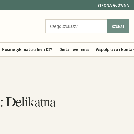
STRONA GŁÓWNA
Szukaj:
SZUKAJ
Kosmetyki naturalne i DIY
Dieta i wellness
Współpraca i konta
: Delikatna