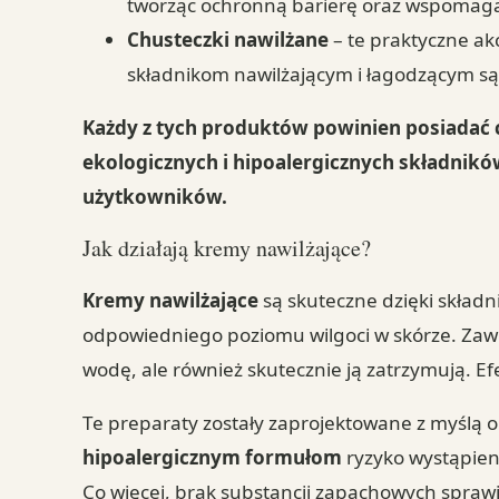
tworząc ochronną barierę oraz wspomaga
Chusteczki nawilżane
– te praktyczne akc
składnikom nawilżającym i łagodzącym s
Każdy z tych produktów powinien posiadać c
ekologicznych i hipoalergicznych składnik
użytkowników.
Jak działają kremy nawilżające?
Kremy nawilżające
są skuteczne dzięki skład
odpowiedniego poziomu wilgoci w skórze. Zaw
wodę, ale również skutecznie ją zatrzymują. Ef
Te preparaty zostały zaprojektowane z myślą o
hipoalergicznym formułom
ryzyko wystąpien
Co więcej, brak substancji zapachowych sprawia,