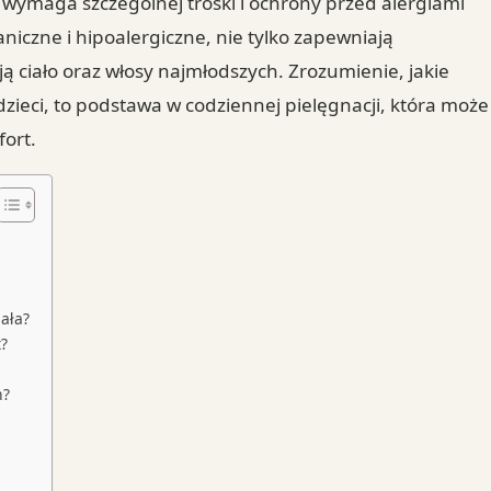
 wymaga szczególnej troski i ochrony przed alergiami
niczne i hipoalergiczne, nie tylko zapewniają
ą ciało oraz włosy najmłodszych. Zrozumienie, jakie
 dzieci, to podstawa w codziennej pielęgnacji, która może
fort.
iała?
?
h?