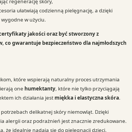
jąc regenerację skóry,
esoria ułatwiają codzienną pielęgnację, a dzięki
ą wygodne w użyciu.
ertyfikaty jakości oraz być stworzony z
ów, co gwarantuje bezpieczeństwo dla najmłodszych
nikom, które wspierają naturalny proces utrzymania
ierają one
humektanty
, które nie tylko przyciągają
ektem ich działania jest
miękka i elastyczna skóra
.
 potrzebach delikatnej skóry niemowląt. Dzięki
ia alergii oraz podrażnień jest znacznie zredukowane.
 że idealnie nadają się do pielęgnacji dzieci.