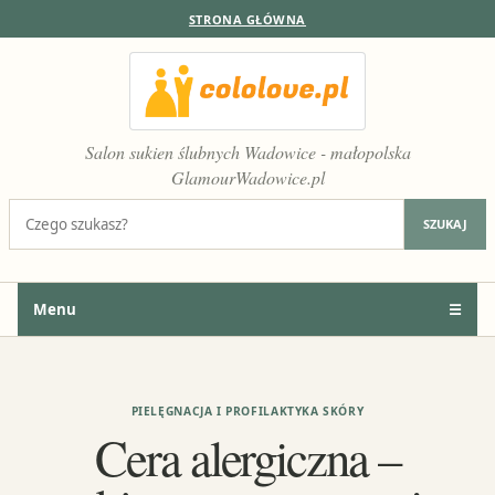
STRONA GŁÓWNA
Salon sukien ślubnych Wadowice - małopolska
GlamourWadowice.pl
Szukaj:
SZUKAJ
Menu
☰
PIELĘGNACJA I PROFILAKTYKA SKÓRY
Cera alergiczna –