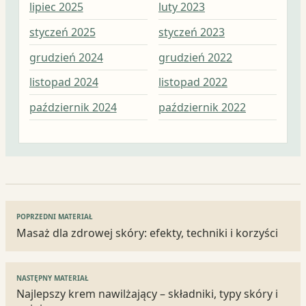
lipiec 2025
luty 2023
sty
styczeń 2025
styczeń 2023
gru
grudzień 2024
grudzień 2022
lis
listopad 2024
listopad 2022
paź
październik 2024
październik 2022
wrz
Nawigacja
POPRZEDNI MATERIAŁ
wpisu
Masaż dla zdrowej skóry: efekty, techniki i korzyści
NASTĘPNY MATERIAŁ
Najlepszy krem nawilżający – składniki, typy skóry i