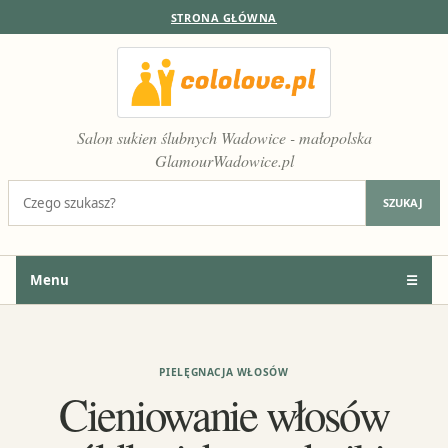
STRONA GŁÓWNA
Salon sukien ślubnych Wadowice - małopolska
GlamourWadowice.pl
Szukaj:
SZUKAJ
Menu
☰
PIELĘGNACJA WŁOSÓW
Cieniowanie włosów