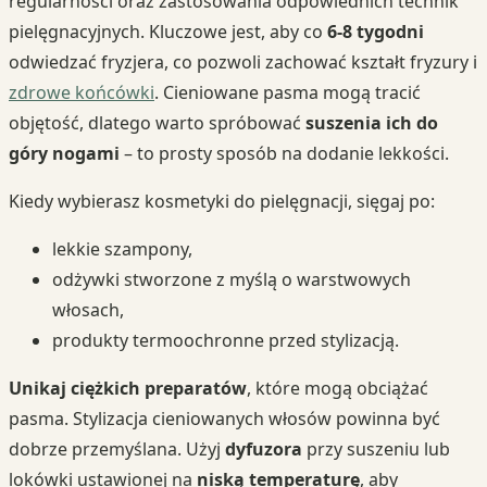
regularności oraz zastosowania odpowiednich technik
pielęgnacyjnych. Kluczowe jest, aby co
6-8 tygodni
odwiedzać fryzjera, co pozwoli zachować kształt fryzury i
zdrowe końcówki
. Cieniowane pasma mogą tracić
objętość, dlatego warto spróbować
suszenia ich do
góry nogami
– to prosty sposób na dodanie lekkości.
Kiedy wybierasz kosmetyki do pielęgnacji, sięgaj po:
lekkie szampony,
odżywki stworzone z myślą o warstwowych
włosach,
produkty termoochronne przed stylizacją.
Unikaj ciężkich preparatów
, które mogą obciążać
pasma. Stylizacja cieniowanych włosów powinna być
dobrze przemyślana. Użyj
dyfuzora
przy suszeniu lub
lokówki ustawionej na
niską temperaturę
, aby