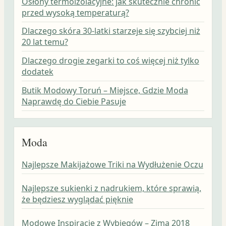
Osłony termoizolacyjne: jak skutecznie chronić
przed wysoką temperaturą?
Dlaczego skóra 30-latki starzeje się szybciej niż
20 lat temu?
Dlaczego drogie zegarki to coś więcej niż tylko
dodatek
Butik Modowy Toruń – Miejsce, Gdzie Moda
Naprawdę do Ciebie Pasuje
Moda
Najlepsze Makijażowe Triki na Wydłużenie Oczu
Najlepsze sukienki z nadrukiem, które sprawią,
że będziesz wyglądać pięknie
Modowe Inspiracje z Wybiegów – Zima 2018