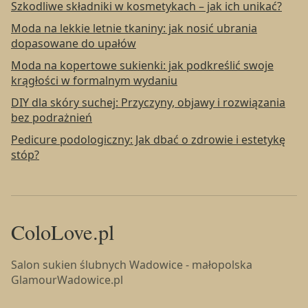
Szkodliwe składniki w kosmetykach – jak ich unikać?
Moda na lekkie letnie tkaniny: jak nosić ubrania
dopasowane do upałów
Moda na kopertowe sukienki: jak podkreślić swoje
krągłości w formalnym wydaniu
DIY dla skóry suchej: Przyczyny, objawy i rozwiązania
bez podrażnień
Pedicure podologiczny: Jak dbać o zdrowie i estetykę
stóp?
ColoLove.pl
Salon sukien ślubnych Wadowice - małopolska
GlamourWadowice.pl