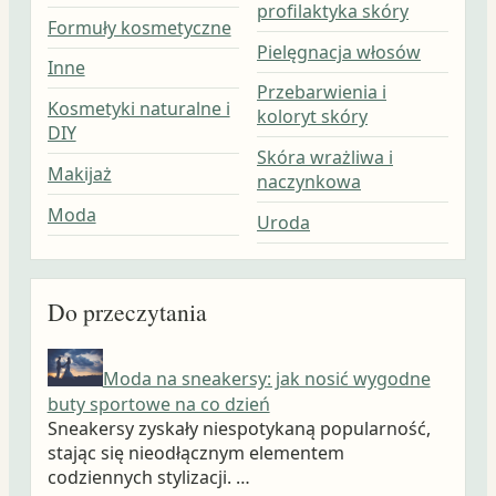
profilaktyka skóry
Formuły kosmetyczne
Pielęgnacja włosów
Inne
Przebarwienia i
Kosmetyki naturalne i
koloryt skóry
DIY
Skóra wrażliwa i
Makijaż
naczynkowa
Moda
Uroda
Do przeczytania
Moda na sneakersy: jak nosić wygodne
buty sportowe na co dzień
Sneakersy zyskały niespotykaną popularność,
stając się nieodłącznym elementem
codziennych stylizacji. …