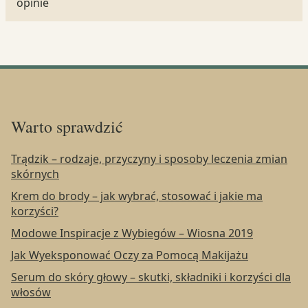
opinie
Warto sprawdzić
Trądzik – rodzaje, przyczyny i sposoby leczenia zmian
skórnych
Krem do brody – jak wybrać, stosować i jakie ma
korzyści?
Modowe Inspiracje z Wybiegów – Wiosna 2019
Jak Wyeksponować Oczy za Pomocą Makijażu
Serum do skóry głowy – skutki, składniki i korzyści dla
włosów