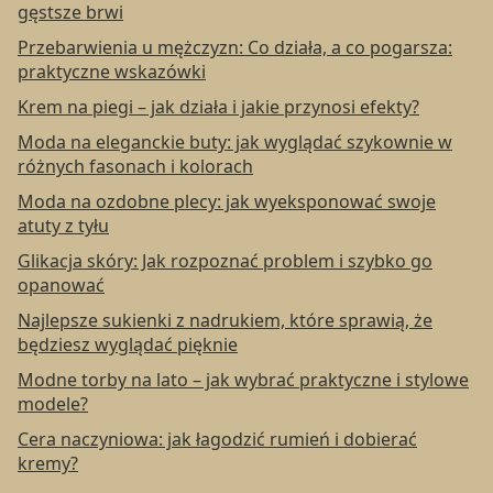
gęstsze brwi
Przebarwienia u mężczyzn: Co działa, a co pogarsza:
praktyczne wskazówki
Krem na piegi – jak działa i jakie przynosi efekty?
Moda na eleganckie buty: jak wyglądać szykownie w
różnych fasonach i kolorach
Moda na ozdobne plecy: jak wyeksponować swoje
atuty z tyłu
Glikacja skóry: Jak rozpoznać problem i szybko go
opanować
Najlepsze sukienki z nadrukiem, które sprawią, że
będziesz wyglądać pięknie
Modne torby na lato – jak wybrać praktyczne i stylowe
modele?
Cera naczyniowa: jak łagodzić rumień i dobierać
kremy?