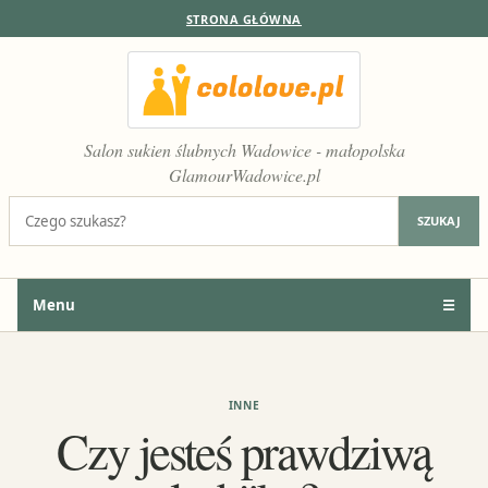
STRONA GŁÓWNA
Salon sukien ślubnych Wadowice - małopolska
GlamourWadowice.pl
Szukaj:
SZUKAJ
Menu
☰
INNE
Czy jesteś prawdziwą