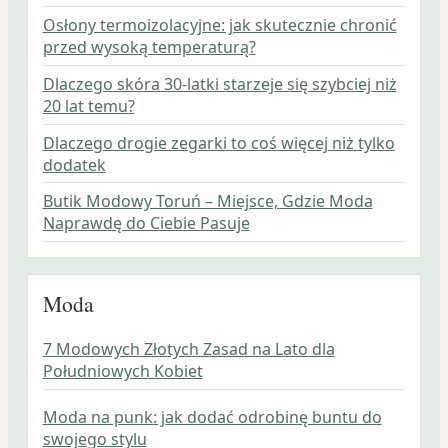
Osłony termoizolacyjne: jak skutecznie chronić
przed wysoką temperaturą?
Dlaczego skóra 30-latki starzeje się szybciej niż
20 lat temu?
Dlaczego drogie zegarki to coś więcej niż tylko
dodatek
Butik Modowy Toruń – Miejsce, Gdzie Moda
Naprawdę do Ciebie Pasuje
Moda
7 Modowych Złotych Zasad na Lato dla
Południowych Kobiet
Moda na punk: jak dodać odrobinę buntu do
swojego stylu