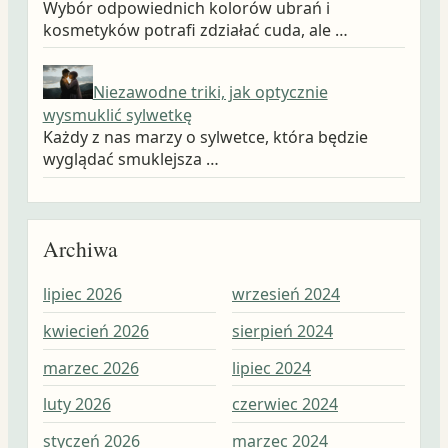
Wybór odpowiednich kolorów ubrań i
kosmetyków potrafi zdziałać cuda, ale …
Niezawodne triki, jak optycznie
wysmuklić sylwetkę
Każdy z nas marzy o sylwetce, która będzie
wyglądać smuklejsza …
Archiwa
lipiec 2026
wrzesień 2024
wrz
kwiecień 2026
sierpień 2024
sie
marzec 2026
lipiec 2024
lip
luty 2026
czerwiec 2024
cze
styczeń 2026
marzec 2024
maj