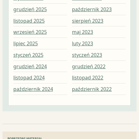
grudzień 2025
październik 2023
kwi
listopad 2025
sierpień 2023
mar
wrzesień 2025
maj 2023
lut
lipiec 2025
luty 2023
sty
styczeń 2025
styczeń 2023
gru
grudzień 2024
grudzień 2022
lis
listopad 2024
listopad 2022
paź
październik 2024
październik 2022
wrz
Nawigacja
POPRZEDNI MATERIAŁ