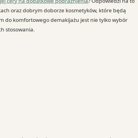
ojej cery na dodatkowe podrażnienia
? Odpowiedzi na to
kach oraz dobrym doborze kosmetyków, które będą
em do komfortowego demakijażu jest nie tylko wybór
ch stosowania.