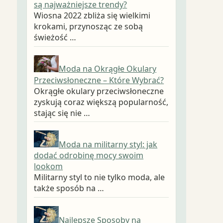
są najważniejsze trendy?
Wiosna 2022 zbliża się wielkimi
krokami, przynosząc ze sobą
świeżość …
Moda na Okrągłe Okulary
Przeciwsłoneczne – Które Wybrać?
Okrągłe okulary przeciwsłoneczne
zyskują coraz większą popularność,
stając się nie …
Moda na militarny styl: jak
dodać odrobinę mocy swoim
lookom
Militarny styl to nie tylko moda, ale
także sposób na …
Najlepsze Sposoby na