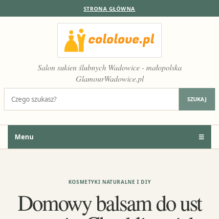
STRONA GŁÓWNA
Salon sukien ślubnych Wadowice - małopolska
GlamourWadowice.pl
Szukaj:
SZUKAJ
Menu
☰
KOSMETYKI NATURALNE I DIY
Domowy balsam do ust