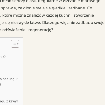
ć i młodzieńczy blask. Regularne złuszczanie martwego
sprawia, że dłonie stają się gładkie i zadbane. Co
, które można znaleźć w każdej kuchni, stworzenie
 się niezwykle łatwe. Dlaczego więc nie zadbać o swoje
e odświeżenie i regenerację?
rąk?
do peelingu?
?
ingu z kawy?