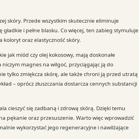
szej skóry. Przede wszystkim skutecznie eliminuje
ę gładkie i pełne blasku. Co więcej, ten zabieg stymuluje
a koloryt oraz elastyczność skóry.
kie jak miód czy olej kokosowy, mają doskonałe
a niczym magnes na wilgoć, przyciągając ją do
ie tylko zmiękcza skórę, ale także chroni ją przed utratą
ykład – oprócz złuszczania dostarcza cennych substancji
la cieszyć się zadbaną i zdrową skórą. Dzięki temu
e na pękanie oraz przesuszenie. Warto więc wprowadzić
malnie wykorzystać jego regeneracyjne i nawilżające