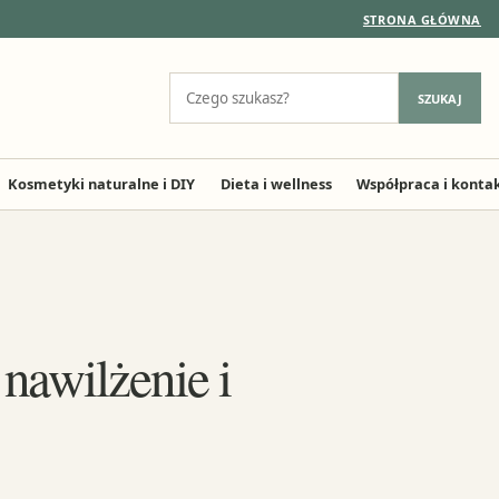
STRONA GŁÓWNA
Szukaj:
SZUKAJ
Kosmetyki naturalne i DIY
Dieta i wellness
Współpraca i konta
nawilżenie i