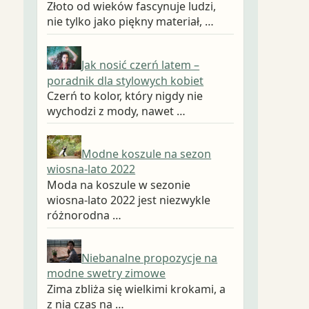
Złoto od wieków fascynuje ludzi,
nie tylko jako piękny materiał, …
Jak nosić czerń latem –
poradnik dla stylowych kobiet
Czerń to kolor, który nigdy nie
wychodzi z mody, nawet …
Modne koszule na sezon
wiosna-lato 2022
Moda na koszule w sezonie
wiosna-lato 2022 jest niezwykle
różnorodna …
Niebanalne propozycje na
modne swetry zimowe
Zima zbliża się wielkimi krokami, a
z nią czas na …