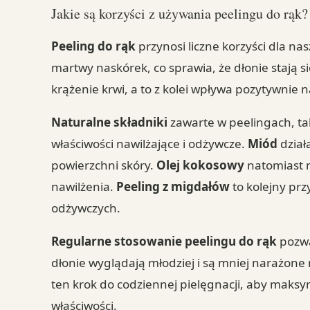
Jakie są korzyści z używania peelingu do rąk?
Peeling do rąk
przynosi liczne korzyści dla na
martwy naskórek, co sprawia, że dłonie stają si
krążenie krwi, a to z kolei wpływa pozytywnie n
Naturalne składniki
zawarte w peelingach, ta
właściwości nawilżające i odżywcze.
Miód
dział
powierzchni skóry.
Olej kokosowy
natomiast n
nawilżenia.
Peeling z migdałów
to kolejny prz
odżywczych.
Regularne stosowanie peelingu do rąk
pozwa
dłonie wyglądają młodziej i są mniej narażon
ten krok do codziennej pielęgnacji, aby maksy
właściwości.