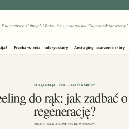
Salon sukien ślubnych Wadowice - małopolska GlamourWadowice.pl
ijaż
Przebarwienia i koloryt skóry
Anti-aging i starzenie skóry
PIELĘGNACJA I PROFILAKTYKA SKÓRY
ing do rąk: jak zadbać o 
regenerację?
2024-11-22
COLOLOVE.PL
0 KOMENTARZY