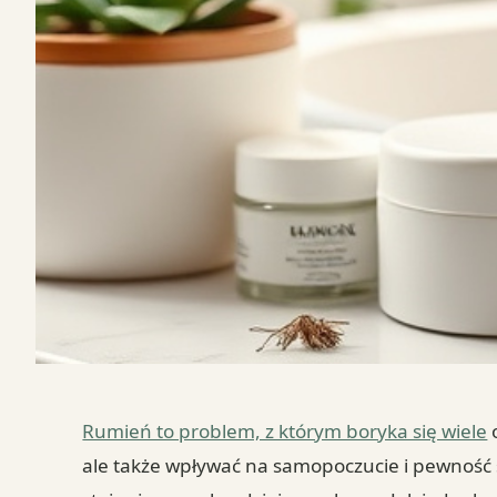
Rumień to problem, z którym boryka się wiele
o
ale także wpływać na samopoczucie i pewność 