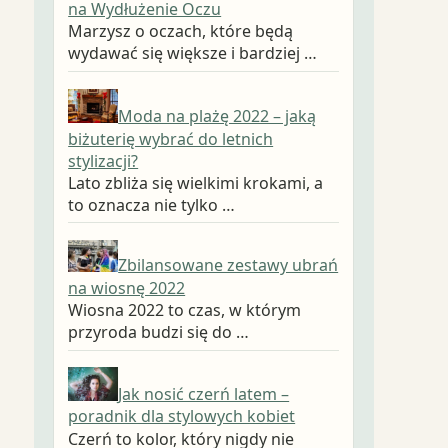
na Wydłużenie Oczu
Marzysz o oczach, które będą
wydawać się większe i bardziej …
Moda na plażę 2022 – jaką
biżuterię wybrać do letnich
stylizacji?
Lato zbliża się wielkimi krokami, a
to oznacza nie tylko …
Zbilansowane zestawy ubrań
na wiosnę 2022
Wiosna 2022 to czas, w którym
przyroda budzi się do …
Jak nosić czerń latem –
poradnik dla stylowych kobiet
Czerń to kolor, który nigdy nie