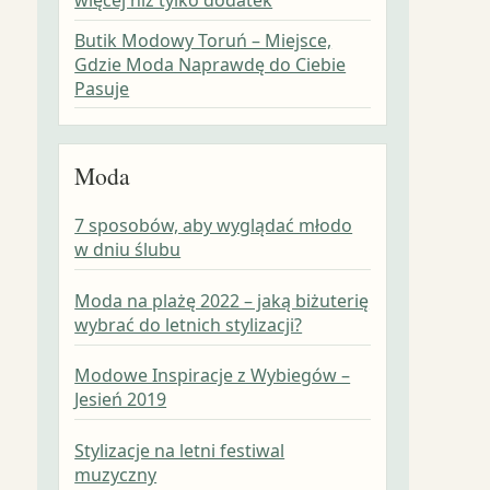
Butik Modowy Toruń – Miejsce,
Gdzie Moda Naprawdę do Ciebie
Pasuje
Moda
7 sposobów, aby wyglądać młodo
w dniu ślubu
Moda na plażę 2022 – jaką biżuterię
wybrać do letnich stylizacji?
Modowe Inspiracje z Wybiegów –
Jesień 2019
Stylizacje na letni festiwal
muzyczny