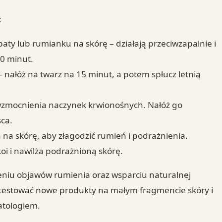
:
aty lub rumianku na skórę – działają przeciwzapalnie i
10 minut.
 nałóż na twarz na 15 minut, a potem spłucz letnią
.
 i wzmocnienia naczynek krwionośnych. Nałóż go
ca.
 na skórę, aby złagodzić rumień i podrażnienia.
oi i nawilża podrażnioną skórę.
niu objawów rumienia oraz wsparciu naturalnej
 testować nowe produkty na małym fragmencie skóry i
matologiem.