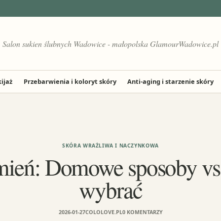
Salon sukien ślubnych Wadowice - małopolska GlamourWadowice.pl
ijaż
Przebarwienia i koloryt skóry
Anti-aging i starzenie skóry
SKÓRA WRAŻLIWA I NACZYNKOWA
mień: Domowe sposoby vs
wybrać
2026-01-27
COLOLOVE.PL
0 KOMENTARZY