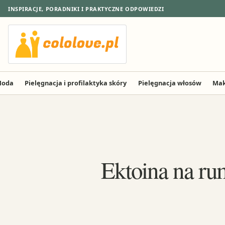
INSPIRACJE, PORADNIKI I PRAKTYCZNE ODPOWIEDZI
oda
Pielęgnacja i profilaktyka skóry
Pielęgnacja włosów
Mak
Ektoina na ru