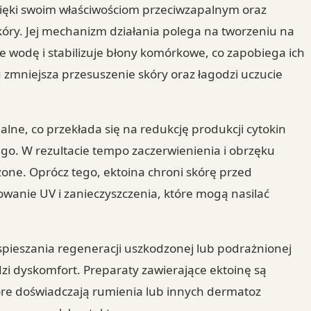
ięki swoim właściwościom przeciwzapalnym oraz
kóry. Jej mechanizm działania polega na tworzeniu na
 wodę i stabilizuje błony komórkowe, co zapobiega ich
u zmniejsza przesuszenie skóry oraz łagodzi uczucie
lne, co przekłada się na redukcję produkcji cytokin
go. W rezultacie tempo zaczerwienienia i obrzęku
zone. Oprócz tego, ektoina chroni skórę przed
wanie UV i zanieczyszczenia, które mogą nasilać
yspieszania regeneracji uszkodzonej lub podrażnionej
zi dyskomfort. Preparaty zawierające ektoinę są
óre doświadczają rumienia lub innych dermatoz