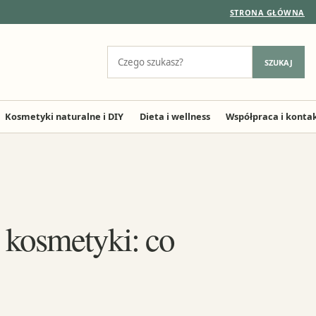
STRONA GŁÓWNA
Szukaj:
SZUKAJ
Kosmetyki naturalne i DIY
Dieta i wellness
Współpraca i konta
 kosmetyki: co