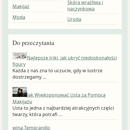
Skóra wrażliwa i
Makijaż
naczynkowa
Moda
Uroda
Do przeczytania
Najlepsze triki, jak ukryć niedoskonałości
figury
Każda z nas zna to uczucie, gdy w lustrze
dostrzegamy …
Jak Wyeksponować Usta za Pomocą
Makijażu
Usta to jedna z najbardziej atrakcyjnych części
twarzy, która potrafi …
wina Tempranillo