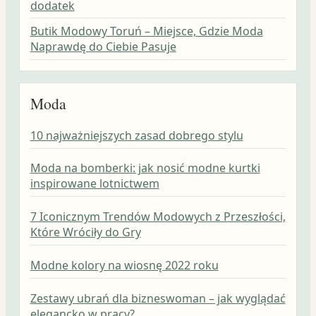
dodatek
Butik Modowy Toruń – Miejsce, Gdzie Moda
Naprawdę do Ciebie Pasuje
Moda
10 najważniejszych zasad dobrego stylu
Moda na bomberki: jak nosić modne kurtki
inspirowane lotnictwem
7 Iconicznym Trendów Modowych z Przeszłości,
Które Wróciły do Gry
Modne kolory na wiosnę 2022 roku
Zestawy ubrań dla bizneswoman – jak wyglądać
elegancko w pracy?