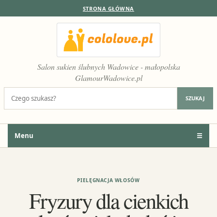
STRONA GŁÓWNA
Salon sukien ślubnych Wadowice - małopolska
GlamourWadowice.pl
Szukaj:
SZUKAJ
Menu
☰
PIELĘGNACJA WŁOSÓW
Fryzury dla cienkich