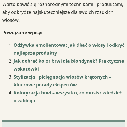
Warto bawić się różnorodnymi technikami i produktami,
aby odkryć te najskuteczniejsze dla swoich rzadkich
włosów.
Powiązane wpisy:
Odżywka emolientowa: jak dbać o włosy i odkryć
najlepsze produkty
Jak dobrać kolor brwi dla blondynek? Praktyczne
wskazówki
Stylizacja i pielęgnacja włosów kręconych –
kluczowe porady ekspertów
Koloryzacja brwi – wszystko, co musisz wiedzieć
o zabiegu