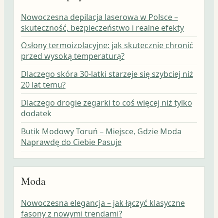
Nowoczesna depilacja laserowa w Polsce –
skuteczność, bezpieczeństwo i realne efekty
Osłony termoizolacyjne: jak skutecznie chronić
przed wysoką temperaturą?
Dlaczego skóra 30-latki starzeje się szybciej niż
20 lat temu?
Dlaczego drogie zegarki to coś więcej niż tylko
dodatek
Butik Modowy Toruń – Miejsce, Gdzie Moda
Naprawdę do Ciebie Pasuje
Moda
Nowoczesna elegancja – jak łączyć klasyczne
fasony z nowymi trendami?