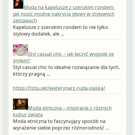
Moda na kapelusze z szerokim rondem:
jak nosić modne nakrycia głowy w stylowych
zestawach
Kapelusze z szerokim rondem to nie tylko
stylowy dodatek, ale …
Styl casual chic – jak łączyć wygodę ze
stylem?
Styl casual chic to idealne rozwiązanie dla tych,
którzy pragną …
https://totu.vet/weterynarz-ruda-slaska/
Moda etniczna – inspiracje z różnych
kultur świata
Moda etniczna to fascynujący sposób na
wyrażenie siebie poprzez różnorodność …