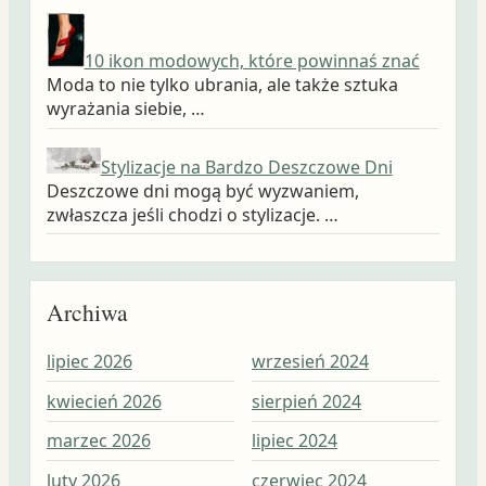
10 ikon modowych, które powinnaś znać
Moda to nie tylko ubrania, ale także sztuka
wyrażania siebie, …
Stylizacje na Bardzo Deszczowe Dni
Deszczowe dni mogą być wyzwaniem,
zwłaszcza jeśli chodzi o stylizacje. …
Archiwa
lipiec 2026
wrzesień 2024
wrz
kwiecień 2026
sierpień 2024
sie
marzec 2026
lipiec 2024
lip
luty 2026
czerwiec 2024
cze