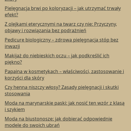
Pielęgnacja brwi po koloryzacji – jak utrzymać trwały
efekt?
Z olejkami eterycznymi na twarz czy nie: Przyczyny,
objawy i rozwiązania bez podrażnień
Pedicure biologiczny – zdrowa pielęgnacja stóp bez
inwazji
Makijaż do niebieskich oczu – jak podkreślić ich
piękno?
Papaina w kosmetykach – właściwości, zastosowanie i
korzyści dla skóry
Czy henna niszczy włosy? Zasady pielęgnacji i skutki
stosowania
Moda na marynarskie paski: jak nosić ten wzór z klasą
i szykiem
Moda na biustonosze: jak dobierać odpowiednie
modele do swoich ubrań