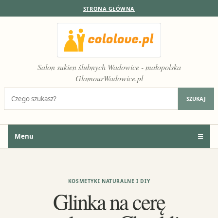
STRONA GŁÓWNA
Salon sukien ślubnych Wadowice - małopolska
GlamourWadowice.pl
Szukaj:
SZUKAJ
Menu
☰
KOSMETYKI NATURALNE I DIY
Glinka na cerę