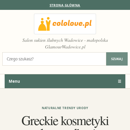
STRONA GŁÓWNA
Salon sukien ślubnych Wadowice - małopolska
GlamourWadowice.pl
Szukaj:
SZUKAJ
Menu
☰
NATURALNE TRENDY URODY
Greckie kosmetyki