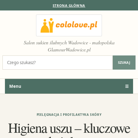
STRONA GŁÓWNA
Salon sukien ślubnych Wadowice - małopolska
GlamourWadowice.pl
Szukaj:
SZUKAJ
Menu
☰
PIELĘGNACJA I PROFILAKTYKA SKÓRY
Higiena uszu – kluczowe