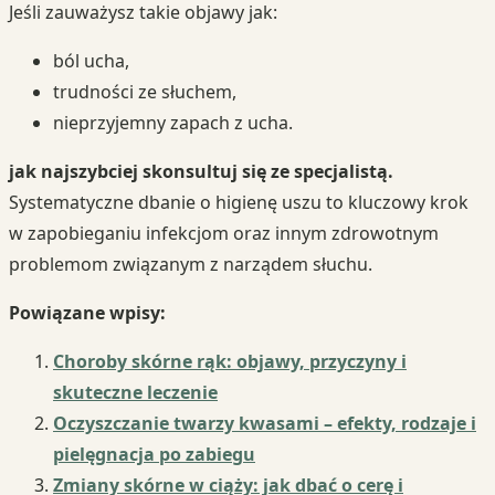
Jeśli zauważysz takie objawy jak:
ból ucha,
trudności ze słuchem,
nieprzyjemny zapach z ucha.
jak najszybciej skonsultuj się ze specjalistą.
Systematyczne dbanie o higienę uszu to kluczowy krok
w zapobieganiu infekcjom oraz innym zdrowotnym
problemom związanym z narządem słuchu.
Powiązane wpisy:
Choroby skórne rąk: objawy, przyczyny i
skuteczne leczenie
Oczyszczanie twarzy kwasami – efekty, rodzaje i
pielęgnacja po zabiegu
Zmiany skórne w ciąży: jak dbać o cerę i