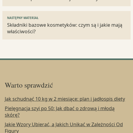
NASTĘPNY MATERIAŁ
Składniki bazowe kosmetyków: czym są i jakie mają
właściwości?
Warto sprawdzić
Jak schudnąć 10 kg w 2 miesiące: plan i jadłospis diety
Pielęgnacja szyi po 50: Jak dbać o zdrową i młodą
skórę?
Jakie Wzory Ubierać, a Jakich Unikać w Zależności Od
Figury