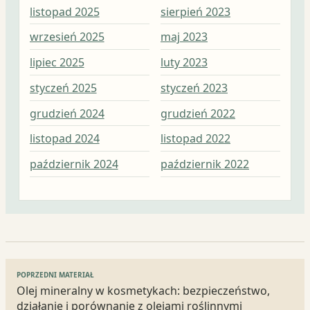
listopad 2025
sierpień 2023
mar
wrzesień 2025
maj 2023
lut
lipiec 2025
luty 2023
sty
styczeń 2025
styczeń 2023
gru
grudzień 2024
grudzień 2022
lis
listopad 2024
listopad 2022
paź
październik 2024
październik 2022
wrz
Nawigacja
POPRZEDNI MATERIAŁ
wpisu
Olej mineralny w kosmetykach: bezpieczeństwo,
działanie i porównanie z olejami roślinnymi