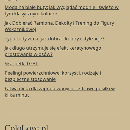
Moda na białe buty: jak wyglądać modnie i świeżo w
tym klasycznym kolorze
Jak Dobierać Ramiona, Dekolty i Trening do Figury
Wskaźnikowej
Typ urody zima: jak dobrać kolory i stylizacje?
Jak długo utrzymuje się efekt keratynowego
prostowania włosów?
Skarpetki LGBT
Peelingi powierzchniowe: korzyści, rodzaje i
bezpieczne stosowanie
Łatwa dieta dla zapracowanych – zdrowe posiłki w
kilka minut
ColoLove.pl