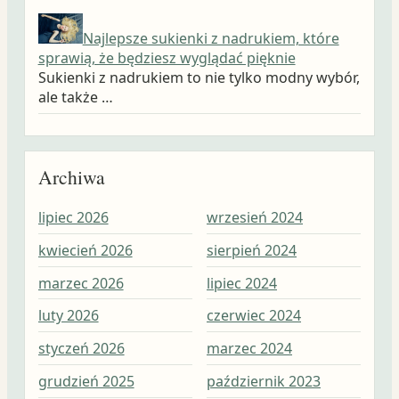
Najlepsze sukienki z nadrukiem, które
sprawią, że będziesz wyglądać pięknie
Sukienki z nadrukiem to nie tylko modny wybór,
ale także …
Archiwa
lipiec 2026
wrzesień 2024
wrz
kwiecień 2026
sierpień 2024
sie
marzec 2026
lipiec 2024
lip
luty 2026
czerwiec 2024
cze
styczeń 2026
marzec 2024
maj
grudzień 2025
październik 2023
kwi