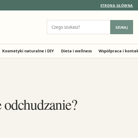
STRONA GŁÓWNA
Szukaj:
SZUKAJ
Kosmetyki naturalne i DIY
Dieta i wellness
Współpraca i konta
ne odchudzanie?