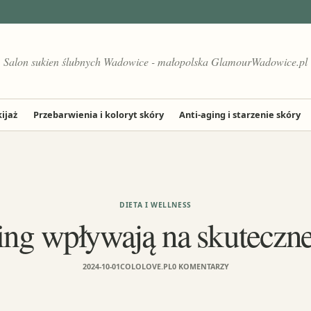
Salon sukien ślubnych Wadowice - małopolska GlamourWadowice.pl
ijaż
Przebarwienia i koloryt skóry
Anti-aging i starzenie skóry
DIETA I WELLNESS
ening wpływają na skutecz
2024-10-01
COLOLOVE.PL
0 KOMENTARZY