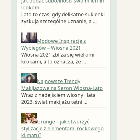
jak dodać subtelności swoim letnim
lookom
Lato to czas, gdy delikatne sukienki
zyskują szczególne uznanie, a …
Modowe Inspiracje z
Wybiegów – Wiosna 2021
Wiosna 2021 zbliża się wielkimi
krokami, a to oznacza, że …
Najnowsze Trendy
Makijażowe na Sezon Wiosna-Lato
Wraz z nadejściem wiosny i lata
2023, świat makijażu tętni …
Grunge – jak stworzyć
stylizacje z elementami rockowego
klimatu?