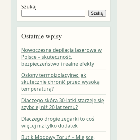
Szukaj
Szukaj
Ostatnie wpisy
Nowoczesna depilacja laserowa w
Polsce – skuteczność,
bezpieczeństwo i realne efekty
Osłony termoizolacyjne: jak
skutecznie chronić przed wysoką
temperaturą?
Dlaczego skóra 30-latki starzeje się
szybciej niż 20 lat temu?
Dlaczego drogie zegarki to coś
więcej niż tylko dodatek
Butik Modowy Toruń – Miejsce,