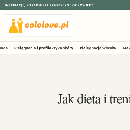
INSPIRACJE, PORADNIKI I PRAKTYCZNE ODPOWIEDZI
oda
Pielęgnacja i profilaktyka skóry
Pielęgnacja włosów
Mak
Jak dieta i tr