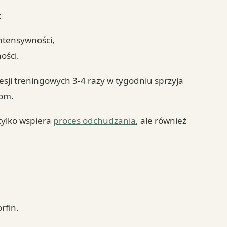
:
ntensywności,
ości.
esji treningowych 3-4 razy w tygodniu sprzyja
pom.
tylko wspiera
proces odchudzania
, ale również
rfin.