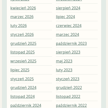
kwiecień 2026
sierpień 2024
sie
marzec 2026
lipiec 2024
lip
luty 2026
czerwiec 2024
cze
styczeń 2026
marzec 2024
maj
grudzień 2025
październik 2023
kwi
listopad 2025
sierpień 2023
mar
wrzesień 2025
maj 2023
lut
lipiec 2025
luty 2023
sty
styczeń 2025
styczeń 2023
gru
grudzień 2024
grudzień 2022
lis
listopad 2024
listopad 2022
paź
październik 2024
październik 2022
wrz