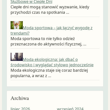
Służbowe w Ciepłe Dni
Ciepłe dni mogą stanowić wyzwanie, kiedy
przychodzi czas na spotkania …
Moda sportowa – jak łączyć wygodę z
trendami?
Moda sportowa to nie tylko odzież
przeznaczona do aktywności fizycznej, …
Moda ekologiczna: jak dbać o
środowisko i wyglądać stylowo jednocześnie
Moda ekologiczna staje się coraz bardziej
popularna, a wraz z …
Archiwa
lipiec 2026
wrzesień 2024
wrz