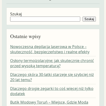
Szukaj
Szukaj
Ostatnie wpisy
Nowoczesna depilacja laserowa w Polsce –
skuteczność, bezpieczeństwo i realne efekty
Osłony termoizolacyjne: jak skutecznie chronić
przed wysoką temperaturą?
Dlaczego skóra 30-latki starzeje się szybciej niż
20 lat temu?
Dlaczego drogie zegarki to coś więcej niż tylko
dodatek
Butik Modowy Toruń – Miejsce, Gdzie Moda