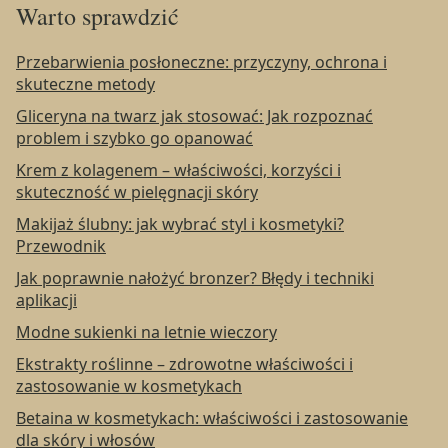
Warto sprawdzić
Przebarwienia posłoneczne: przyczyny, ochrona i
skuteczne metody
Gliceryna na twarz jak stosować: Jak rozpoznać
problem i szybko go opanować
Krem z kolagenem – właściwości, korzyści i
skuteczność w pielęgnacji skóry
Makijaż ślubny: jak wybrać styl i kosmetyki?
Przewodnik
Jak poprawnie nałożyć bronzer? Błędy i techniki
aplikacji
Modne sukienki na letnie wieczory
Ekstrakty roślinne – zdrowotne właściwości i
zastosowanie w kosmetykach
Betaina w kosmetykach: właściwości i zastosowanie
dla skóry i włosów