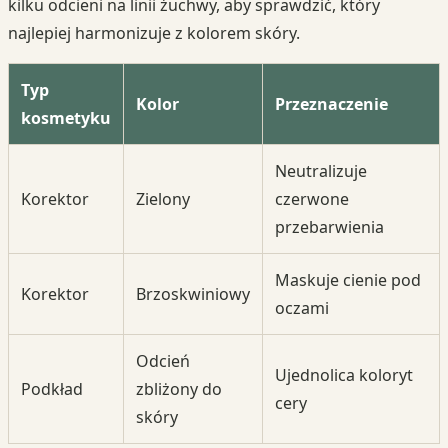
kilku odcieni na linii żuchwy, aby sprawdzić, który
najlepiej harmonizuje z kolorem skóry.
Typ
Kolor
Przeznaczenie
kosmetyku
Neutralizuje
Korektor
Zielony
czerwone
przebarwienia
Maskuje cienie pod
Korektor
Brzoskwiniowy
oczami
Odcień
Ujednolica koloryt
Podkład
zbliżony do
cery
skóry