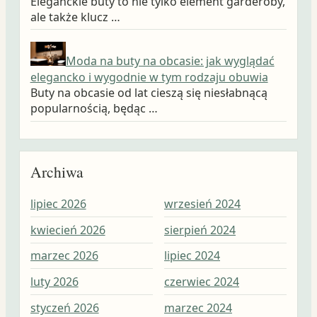
Eleganckie buty to nie tylko element garderoby,
ale także klucz …
Moda na buty na obcasie: jak wyglądać
elegancko i wygodnie w tym rodzaju obuwia
Buty na obcasie od lat cieszą się niesłabnącą
popularnością, będąc …
Archiwa
lipiec 2026
wrzesień 2024
wrz
kwiecień 2026
sierpień 2024
sie
marzec 2026
lipiec 2024
lip
luty 2026
czerwiec 2024
cze
styczeń 2026
marzec 2024
maj