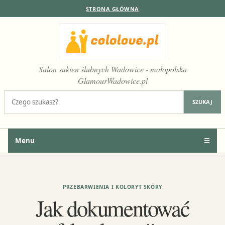
STRONA GŁÓWNA
Salon sukien ślubnych Wadowice - małopolska
GlamourWadowice.pl
Szukaj:
SZUKAJ
Menu
☰
PRZEBARWIENIA I KOLORYT SKÓRY
Jak dokumentować