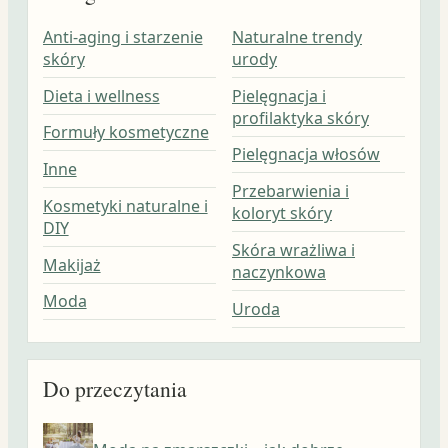
Anti-aging i starzenie
Naturalne trendy
skóry
urody
Dieta i wellness
Pielęgnacja i
profilaktyka skóry
Formuły kosmetyczne
Pielęgnacja włosów
Inne
Przebarwienia i
Kosmetyki naturalne i
koloryt skóry
DIY
Skóra wrażliwa i
Makijaż
naczynkowa
Moda
Uroda
Do przeczytania