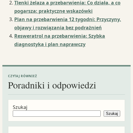
Tlenki żelaza a przebarwienia: Co działa, a co
pogarsza: praktyczne wskazówki
Plan na przebarwienia 12 tygodni: Przyczyny,
objawy i rozwiązania bez podrażnień
Resweratrol na przebarwienia: Szybka
diagnostyka i plan naprawczy
CZYTAJ RÓWNIEŻ
Poradniki i odpowiedzi
Szukaj
Szukaj