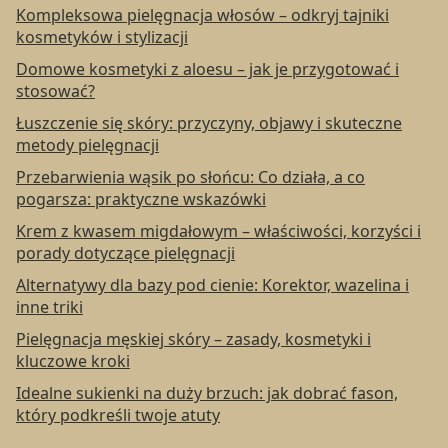
Kompleksowa pielęgnacja włosów – odkryj tajniki
kosmetyków i stylizacji
Domowe kosmetyki z aloesu – jak je przygotować i
stosować?
Łuszczenie się skóry: przyczyny, objawy i skuteczne
metody pielęgnacji
Przebarwienia wąsik po słońcu: Co działa, a co
pogarsza: praktyczne wskazówki
Krem z kwasem migdałowym – właściwości, korzyści i
porady dotyczące pielęgnacji
Alternatywy dla bazy pod cienie: Korektor, wazelina i
inne triki
Pielęgnacja męskiej skóry – zasady, kosmetyki i
kluczowe kroki
Idealne sukienki na duży brzuch: jak dobrać fason,
który podkreśli twoje atuty