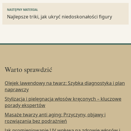
NASTĘPNY MATERIAŁ
Najlepsze triki, jak ukryć niedoskonałości figury
Warto sprawdzić
Olejek lawendowy na twarz: Szybka diagnostyka i plan
naprawczy
Stylizacja i pielęgnacja włosów kręconych – kluczowe
porady ekspertów
Masaże twarzy anti aging: Przyczyny, objawy i
rozwiązania bez podrażnień
Jak promieniowanie UV wpływa na zdrowie włosów i