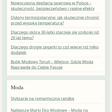
Nowoczesna depilacja laserowa w Polsce –
skuteczność, bezpieczeństwo i realne efekty
Osłony termoizolacyjne: jak skutecznie chronić
przed wysoką temperaturą?
Dlaczego skóra 30-latki starzeje się szybciej niż
20 lat temu?
Dlaczego drogie zegarki to coś więcej niż tylko
dodatek
Butik Modowy Toruń – Miejsce, Gdzie Moda
Naprawdę do Ciebie Pasuje
Moda
Stylizacje na romantyczną randkę
Najlepsze Marki Eko-Modowe – Moda na