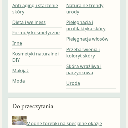
Anti-aging i starzenie
Naturalne trendy
skóry
urody
Dieta i wellness
Pielęgnacja i
profilaktyka skóry
Formuły kosmetyczne
Pielęgnacja włosów
Inne
Przebarwienia i
Kosmetyki naturalne i
koloryt skóry
DIY
Skóra wrażliwa i
Makijaż
naczynkowa
Moda
Uroda
Do przeczytania
Modne torebki na specjalne okazje