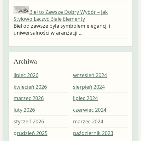
Biel to Zawsze Dobry Wybór – Jak
Stylowo Łączyć Białe Elementy
Biel od zawsze była symbolem elegancji i
uniwersalności w aranżacji …
Archiwa
lipiec 2026
wrzesień 2024
wrz
kwiecień 2026
sierpień 2024
sie
marzec 2026
lipiec 2024
lip
luty 2026
czerwiec 2024
cze
styczeń 2026
marzec 2024
maj
grudzień 2025
październik 2023
kwi