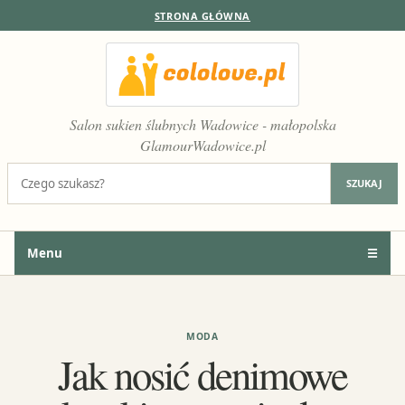
STRONA GŁÓWNA
Salon sukien ślubnych Wadowice - małopolska
GlamourWadowice.pl
Szukaj:
SZUKAJ
Menu
☰
MODA
Jak nosić denimowe