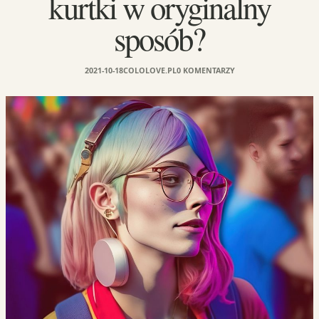
kurtki w oryginalny
sposób?
2021-10-18
COLOLOVE.PL
0 KOMENTARZY