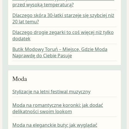
przed wysoką temperaturą?
Dlaczego skóra 30-latki starzeje się szybciej niż
20 lat temu?
Dlaczego drogie zegarki to coś więcej niż tylko
dodatek
Butik Modowy Toruń – Miejsce, Gdzie Moda
Naprawdę do Ciebie Pasuje
Moda
Stylizacje na letni festiwal muzyczny
Moda na romantyczne koronki: jak dodać
delikatności swoim lookom
Moda na eleganckie buty: jak wyglądać