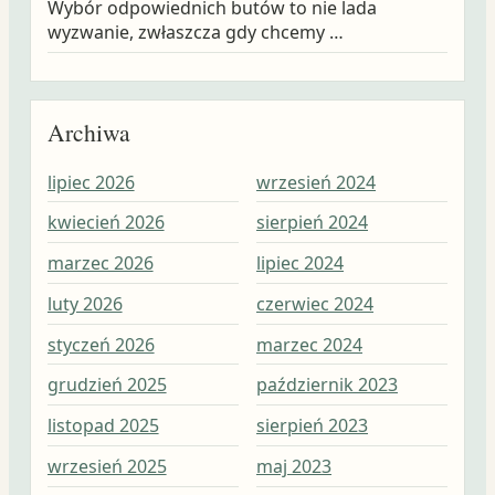
Wybór odpowiednich butów to nie lada
wyzwanie, zwłaszcza gdy chcemy …
Archiwa
lipiec 2026
wrzesień 2024
wrz
kwiecień 2026
sierpień 2024
sie
marzec 2026
lipiec 2024
lip
luty 2026
czerwiec 2024
cze
styczeń 2026
marzec 2024
maj
grudzień 2025
październik 2023
kwi
listopad 2025
sierpień 2023
mar
wrzesień 2025
maj 2023
lut