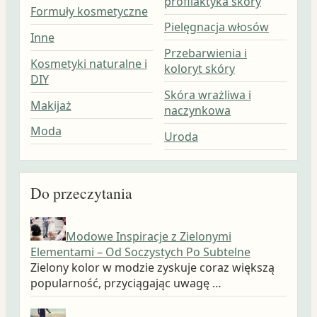
profilaktyka skóry
Formuły kosmetyczne
Pielęgnacja włosów
Inne
Przebarwienia i
Kosmetyki naturalne i
koloryt skóry
DIY
Skóra wrażliwa i
Makijaż
naczynkowa
Moda
Uroda
Do przeczytania
Modowe Inspiracje z Zielonymi
Elementami – Od Soczystych Po Subtelne
Zielony kolor w modzie zyskuje coraz większą
popularność, przyciągając uwagę …