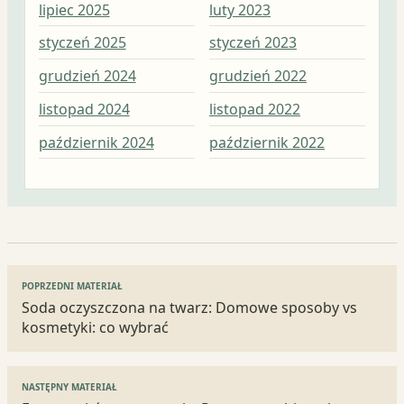
lipiec 2025
luty 2023
sty
styczeń 2025
styczeń 2023
gru
grudzień 2024
grudzień 2022
lis
listopad 2024
listopad 2022
paź
październik 2024
październik 2022
wrz
Nawigacja
POPRZEDNI MATERIAŁ
wpisu
Soda oczyszczona na twarz: Domowe sposoby vs
kosmetyki: co wybrać
NASTĘPNY MATERIAŁ