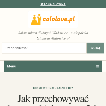
STRONA GŁÓWNA
Salon sukien ślubnych Wadowice - małopolska
GlamourWadowice.pl
Szukaj:
SZUKAJ
Menu
☰
KOSMETYKI NATURALNE I DIY
Jak przechowywać