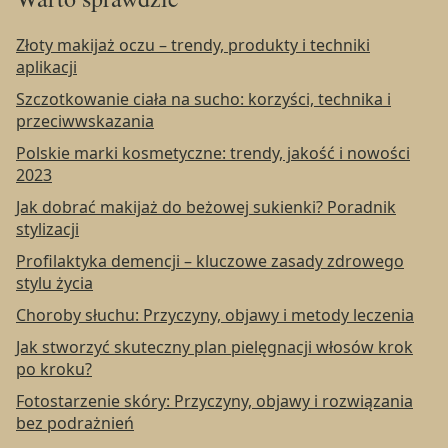
Złoty makijaż oczu – trendy, produkty i techniki
aplikacji
Szczotkowanie ciała na sucho: korzyści, technika i
przeciwwskazania
Polskie marki kosmetyczne: trendy, jakość i nowości
2023
Jak dobrać makijaż do beżowej sukienki? Poradnik
stylizacji
Profilaktyka demencji – kluczowe zasady zdrowego
stylu życia
Choroby słuchu: Przyczyny, objawy i metody leczenia
Jak stworzyć skuteczny plan pielęgnacji włosów krok
po kroku?
Fotostarzenie skóry: Przyczyny, objawy i rozwiązania
bez podrażnień