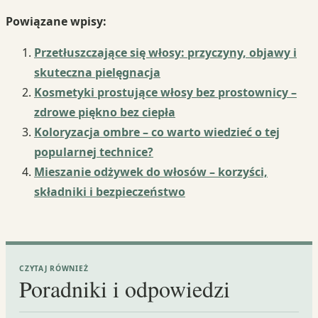
Powiązane wpisy:
Przetłuszczające się włosy: przyczyny, objawy i
skuteczna pielęgnacja
Kosmetyki prostujące włosy bez prostownicy –
zdrowe piękno bez ciepła
Koloryzacja ombre – co warto wiedzieć o tej
popularnej technice?
Mieszanie odżywek do włosów – korzyści,
składniki i bezpieczeństwo
CZYTAJ RÓWNIEŻ
Poradniki i odpowiedzi