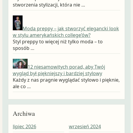
stworzenia stylizacji, która nie …
Moda preppy – jak stworzyć elegancki look
w stylu amerykańskich college’ów?
Styl preppy to więcej niż tylko moda – to
sposób …
12 niesamowitych porad, aby Twój
wygląd był piękniejszy i bardziej stylowy
Każdy z nas pragnie wyglądać stylowo i pięknie,
ale co …
Archiwa
lipiec 2026
wrzesień 2024
wrz