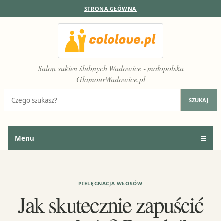
STRONA GŁÓWNA
Salon sukien ślubnych Wadowice - małopolska
GlamourWadowice.pl
Szukaj:
SZUKAJ
Menu
☰
PIELĘGNACJA WŁOSÓW
Jak skutecznie zapuścić