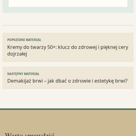
Nawigacja
POPRZEDNI MATERIAŁ
wpisu
Kremy do twarzy 50+: klucz do zdrowej i pięknej cery
dojrzałej
NASTĘPNY MATERIAŁ
Demakijaż brwi – jak dbać o zdrowie i estetykę brwi?
Warto sprawdzić