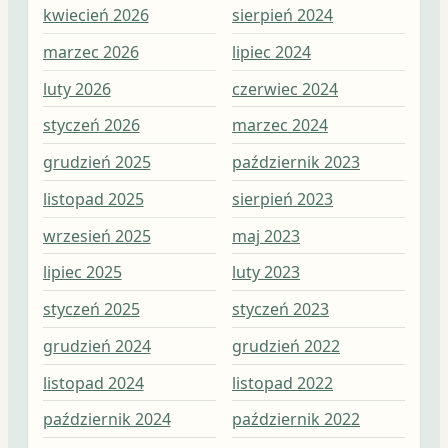
kwiecień 2026
sierpień 2024
sie
marzec 2026
lipiec 2024
lip
luty 2026
czerwiec 2024
cze
styczeń 2026
marzec 2024
maj
grudzień 2025
październik 2023
kwi
listopad 2025
sierpień 2023
mar
wrzesień 2025
maj 2023
lut
lipiec 2025
luty 2023
sty
styczeń 2025
styczeń 2023
gru
grudzień 2024
grudzień 2022
lis
listopad 2024
listopad 2022
paź
październik 2024
październik 2022
wrz