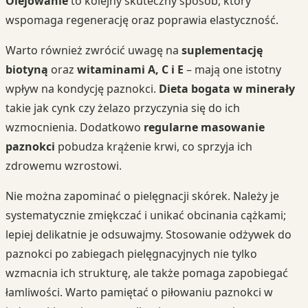
Olejowanie
to kolejny skuteczny sposób, który
wspomaga regenerację oraz poprawia elastyczność.
Warto również zwrócić uwagę na
suplementację
biotyną
oraz
witaminami A, C i E
– mają one istotny
wpływ na kondycję paznokci.
Dieta bogata w minerały
takie jak cynk czy żelazo przyczynia się do ich
wzmocnienia. Dodatkowo
regularne masowanie
paznokci
pobudza krążenie krwi, co sprzyja ich
zdrowemu wzrostowi.
Nie można zapominać o pielęgnacji skórek. Należy je
systematycznie zmiękczać i unikać obcinania cążkami;
lepiej delikatnie je odsuwajmy. Stosowanie odżywek do
paznokci po zabiegach pielęgnacyjnych nie tylko
wzmacnia ich strukturę, ale także pomaga zapobiegać
łamliwości. Warto pamiętać o piłowaniu paznokci w