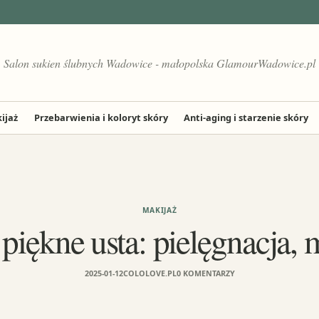
Salon sukien ślubnych Wadowice - małopolska GlamourWadowice.pl
ijaż
Przebarwienia i koloryt skóry
Anti-aging i starzenie skóry
MAKIJAŻ
piękne usta: pielęgnacja, m
2025-01-12
COLOLOVE.PL
0 KOMENTARZY