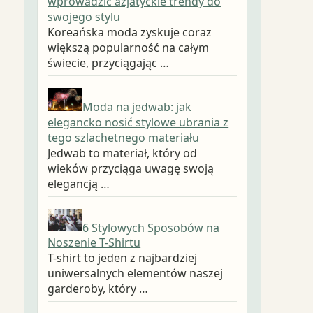
wprowadzić azjatyckie trendy do
swojego stylu
Koreańska moda zyskuje coraz
większą popularność na całym
świecie, przyciągając …
Moda na jedwab: jak
elegancko nosić stylowe ubrania z
tego szlachetnego materiału
Jedwab to materiał, który od
wieków przyciąga uwagę swoją
elegancją …
6 Stylowych Sposobów na
Noszenie T-Shirtu
T-shirt to jeden z najbardziej
uniwersalnych elementów naszej
garderoby, który …