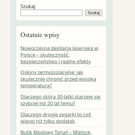
Szukaj
Szukaj
Ostatnie wpisy
Nowoczesna depilacja laserowa w
Polsce – skuteczność,
bezpieczeństwo i realne efekty
Osłony termoizolacyjne: jak
skutecznie chronić przed wysoką
temperaturą?
Dlaczego skóra 30-latki starzeje się
szybciej niż 20 lat temu?
Dlaczego drogie zegarki to coś
więcej niż tylko dodatek
Butik Modowy Toruń – Miejsce,