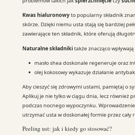
problemów takich jak
spierzchnięcie
czy
such
Kwas hialuronowy
to popularny składnik zna
skórze. Dzięki niemu usta stają się bardziej p
zawierające ten składnik, które oferują długot
Naturalne składniki
także znacząco wpływają 
masło shea doskonale regeneruje oraz in
olej kokosowy wykazuje działanie antyba
Aby cieszyć się zdrowymi ustami, pamiętaj o
Aplikuj je nie tylko w ciągu dnia, lecz równie
podczas nocnego wypoczynku. Wprowadzenie t
utrzymać usta w doskonałej formie przez cały r
Peeling ust: jak i kiedy go stosować?