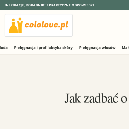
INSPIRACJE, PORADNIKI I PRAKTYCZNE ODPOWIEDZI
oda
Pielęgnacja i profilaktyka skóry
Pielęgnacja włosów
Mak
Jak zadbać o 