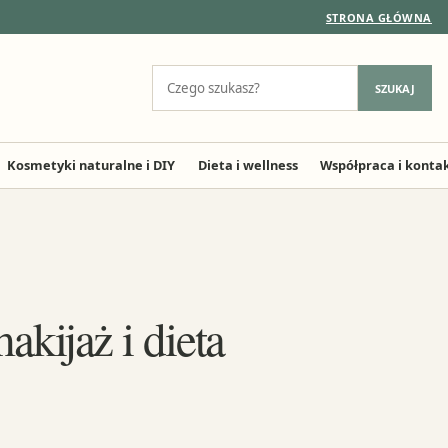
STRONA GŁÓWNA
Szukaj:
SZUKAJ
Kosmetyki naturalne i DIY
Dieta i wellness
Współpraca i konta
akijaż i dieta