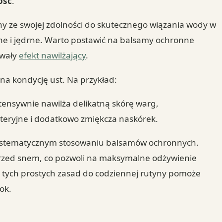
ość
.
ny ze swojej zdolności do skutecznego wiązania wody w
ełne i jędrne. Warto postawić na balsamy ochronne
rwały
efekt nawilżający
.
na kondycję ust. Na przykład:
tensywnie nawilża delikatną skórę warg,
kteryjne i dodatkowo zmiękcza naskórek.
 systematycznym stosowaniu balsamów ochronnych.
ż przed snem, co pozwoli na maksymalne odżywienie
ych prostych zasad do codziennej rutyny pomoże
ok.