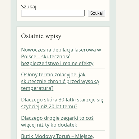
Szukaj
Szukaj
Ostatnie wpisy
Nowoczesna depilacja laserowa w
Polsce – skuteczność,
bezpieczeństwo i realne efekty
Osłony termoizolacyjne: jak
skutecznie chronić przed wysoką
temperaturą?
Dlaczego skóra 30-latki starzeje się
szybciej niż 20 lat temu?
Dlaczego drogie zegarki to coś
więcej niż tylko dodatek
Butik Modowy Toruń – Miejsce,