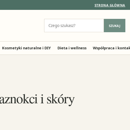
STRONA GŁÓWNA
Szukaj:
SZUKAJ
Kosmetyki naturalne i DIY
Dieta i wellness
Współpraca i konta
aznokci i skóry