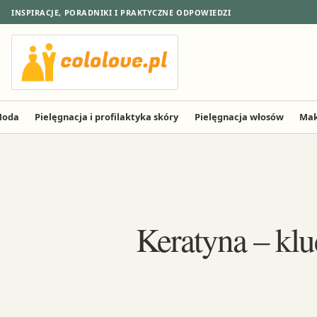
INSPIRACJE, PORADNIKI I PRAKTYCZNE ODPOWIEDZI
oda
Pielęgnacja i profilaktyka skóry
Pielęgnacja włosów
Mak
Keratyna – klu