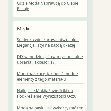
Gdzie Moda Naprawdę do Ciebie
Pasuje
Moda
Sukienka wieczorowa hiszpanka:
Elegancja i styl na każdą okazję
DIY w modzie: Jak tworzyć unikalne
ubrania i akcesoria?
Moda na skórę: jak nosić modne
elementy z tego materiału
Najlepsze Makijażowe Triki na
Podkreślenie Wyrazistości Oczu
Moda na paski: jak wykorzystać ten