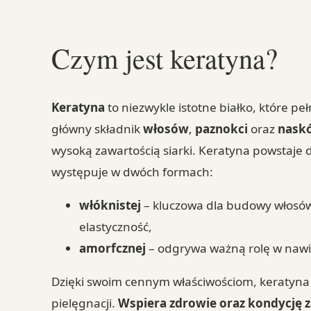
Czym jest keratyna?
Keratyna
to niezwykle istotne białko, które p
główny składnik
włosów
,
paznokci
oraz
nask
wysoką zawartością siarki. Keratyna powstaje
występuje w dwóch formach:
włóknistej
– kluczowa dla budowy włosów 
elastyczność,
amorfcznej
– odgrywa ważną rolę w nawil
Dzięki swoim cennym właściwościom, keratyna
pielęgnacji.
Wspiera zdrowie oraz kondycję z