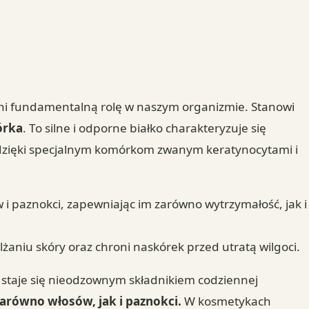
ełni fundamentalną rolę w naszym organizmie. Stanowi
órka
. To silne i odporne białko charakteryzuje się
 dzięki specjalnym komórkom zwanym keratynocytami i
i paznokci, zapewniając im zarówno wytrzymałość, jak i
żaniu skóry oraz chroni naskórek przed utratą wilgoci.
 staje się nieodzownym składnikiem codziennej
arówno włosów, jak i paznokci.
W kosmetykach