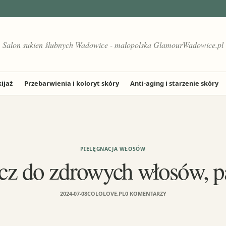
Salon sukien ślubnych Wadowice - małopolska GlamourWadowice.pl
ijaż
Przebarwienia i koloryt skóry
Anti-aging i starzenie skóry
PIELĘGNACJA WŁOSÓW
cz do zdrowych włosów, p
2024-07-08
COLOLOVE.PL
0 KOMENTARZY