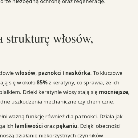
skórze niezbędną ochronę oraz regenerację.
 strukturę włosów,
udowie
włosów
,
paznokci
i
naskórka
. To kluczowe
dają się w około
85%
z keratyny, co sprawia, że ich
białkiem. Dzięki keratynie włosy stają się
mocniejsze
,
dne uszkodzenia mechaniczne czy chemiczne.
ni ważną funkcję również dla paznokci. Działa jak
ga ich
łamliwości
oraz
pękaniu
. Dzięki obecności
 znoszą działanie niekorzystnych czynników