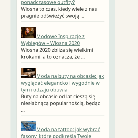
ponadczasowe outfity?
Wiosna to czas, kiedy wiele z nas
pragnie odświeżyć swoją …
Modowe Inspiracje z
Wybiegów – Wiosna 2020
Wiosna 2020 zbliża się wielkimi
krokami, a to oznacza, że …
Moda na buty na obcasie: jak
wyglądać elegancko i wygodnie w
tym rodzaju obuwia
Buty na obcasie od lat cieszą się
niesłabnącą popularnością, będąc
…
Moda na tattoo: jak wybrać
fasony, które podkreślą Twoje