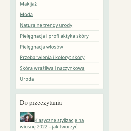
Makijaż
Moda
Naturalne trendy urody
Pielęgnacja i profilaktyka skóry
Pielęgnacja włosów
Przebarwienia i koloryt skóry
Skóra wrażliwa i naczynkowa
Uroda
Do przeczytania
Klasyczne stylizacje na
wiosnę 2022 – jak tworzyć