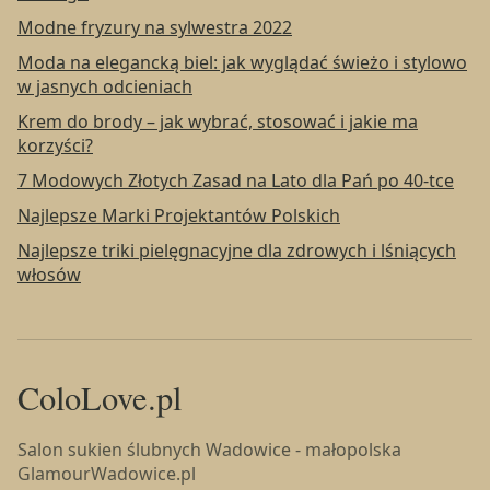
Modne fryzury na sylwestra 2022
Moda na elegancką biel: jak wyglądać świeżo i stylowo
w jasnych odcieniach
Krem do brody – jak wybrać, stosować i jakie ma
korzyści?
7 Modowych Złotych Zasad na Lato dla Pań po 40-tce
Najlepsze Marki Projektantów Polskich
Najlepsze triki pielęgnacyjne dla zdrowych i lśniących
włosów
ColoLove.pl
Salon sukien ślubnych Wadowice - małopolska
GlamourWadowice.pl