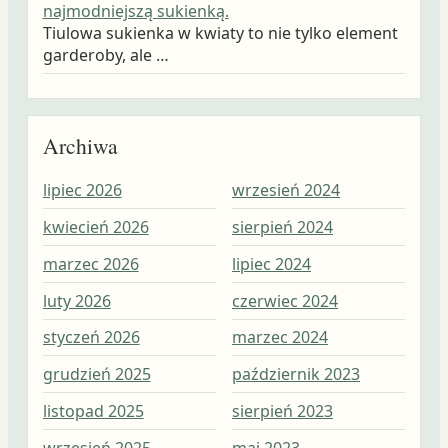
najmodniejszą sukienką.
Tiulowa sukienka w kwiaty to nie tylko element
garderoby, ale …
Archiwa
lipiec 2026
wrzesień 2024
wrz
kwiecień 2026
sierpień 2024
sie
marzec 2026
lipiec 2024
lip
luty 2026
czerwiec 2024
cze
styczeń 2026
marzec 2024
maj
grudzień 2025
październik 2023
kwi
listopad 2025
sierpień 2023
mar
wrzesień 2025
maj 2023
lut