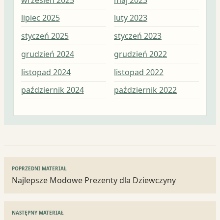
lipiec 2025
luty 2023
sty
styczeń 2025
styczeń 2023
gru
grudzień 2024
grudzień 2022
lis
listopad 2024
listopad 2022
paź
październik 2024
październik 2022
wrz
Nawigacja
POPRZEDNI MATERIAŁ
wpisu
Najlepsze Modowe Prezenty dla Dziewczyny
NASTĘPNY MATERIAŁ