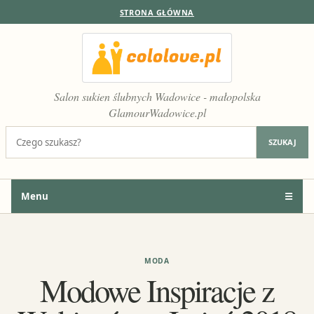
STRONA GŁÓWNA
Salon sukien ślubnych Wadowice - małopolska
GlamourWadowice.pl
Szukaj:
SZUKAJ
Menu
☰
MODA
Modowe Inspiracje z