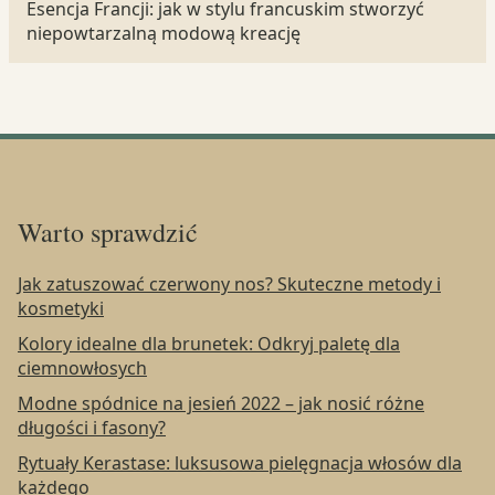
Esencja Francji: jak w stylu francuskim stworzyć
niepowtarzalną modową kreację
Warto sprawdzić
Jak zatuszować czerwony nos? Skuteczne metody i
kosmetyki
Kolory idealne dla brunetek: Odkryj paletę dla
ciemnowłosych
Modne spódnice na jesień 2022 – jak nosić różne
długości i fasony?
Rytuały Kerastase: luksusowa pielęgnacja włosów dla
każdego