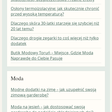
Osłony termoizolacyjne: jak skutecznie chronić
przed wysoką temperaturą?
Dlaczego skóra 30-latki starzeje się szybciej niż
20 lat temu?
Dlaczego drogie zegarki to coś więcej niż tylko
dodatek
Butik Modowy Toruń – Miejsce, Gdzie Moda
Naprawdę do Ciebie Pasuje
Moda
Modne dodatki na zimę – jak uzupełnić swoją
zimową garderobę?
Moda na jesień – jak dostosować swoją