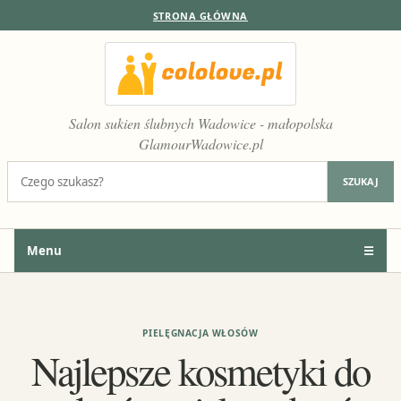
STRONA GŁÓWNA
Salon sukien ślubnych Wadowice - małopolska
GlamourWadowice.pl
Szukaj:
SZUKAJ
Menu
☰
PIELĘGNACJA WŁOSÓW
Najlepsze kosmetyki do