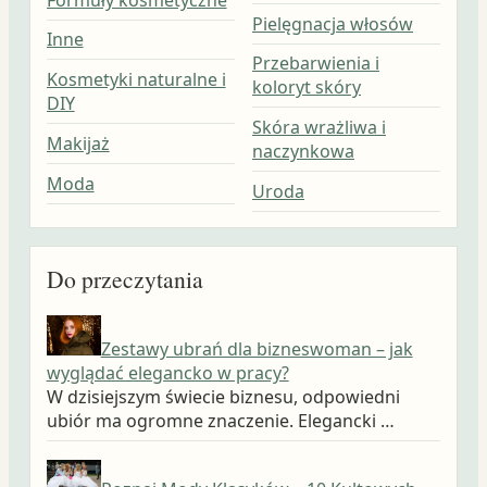
Pielęgnacja włosów
Inne
Przebarwienia i
Kosmetyki naturalne i
koloryt skóry
DIY
Skóra wrażliwa i
Makijaż
naczynkowa
Moda
Uroda
Do przeczytania
Zestawy ubrań dla bizneswoman – jak
wyglądać elegancko w pracy?
W dzisiejszym świecie biznesu, odpowiedni
ubiór ma ogromne znaczenie. Elegancki …