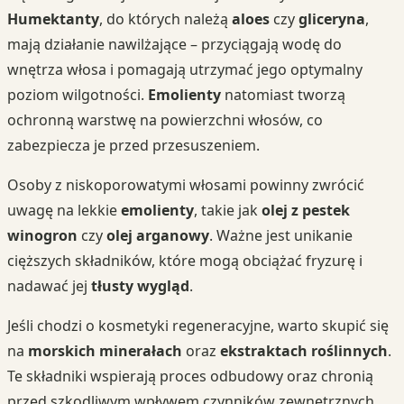
Humektanty
, do których należą
aloes
czy
gliceryna
,
mają działanie nawilżające – przyciągają wodę do
wnętrza włosa i pomagają utrzymać jego optymalny
poziom wilgotności.
Emolienty
natomiast tworzą
ochronną warstwę na powierzchni włosów, co
zabezpiecza je przed przesuszeniem.
Osoby z niskoporowatymi włosami powinny zwrócić
uwagę na lekkie
emolienty
, takie jak
olej z pestek
winogron
czy
olej arganowy
. Ważne jest unikanie
cięższych składników, które mogą obciążać fryzurę i
nadawać jej
tłusty wygląd
.
Jeśli chodzi o kosmetyki regeneracyjne, warto skupić się
na
morskich minerałach
oraz
ekstraktach roślinnych
.
Te składniki wspierają proces odbudowy oraz chronią
przed szkodliwym wpływem czynników zewnętrznych.