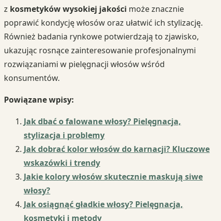
z
kosmetyków wysokiej jakości
może znacznie
poprawić kondycję włosów oraz ułatwić ich stylizację.
Również badania rynkowe potwierdzają to zjawisko,
ukazując rosnące zainteresowanie profesjonalnymi
rozwiązaniami w pielęgnacji włosów wśród
konsumentów.
Powiązane wpisy:
Jak dbać o falowane włosy? Pielęgnacja,
stylizacja i problemy
Jak dobrać kolor włosów do karnacji? Kluczowe
wskazówki i trendy
Jakie kolory włosów skutecznie maskują siwe
włosy?
Jak osiągnąć gładkie włosy? Pielęgnacja,
kosmetyki i metody