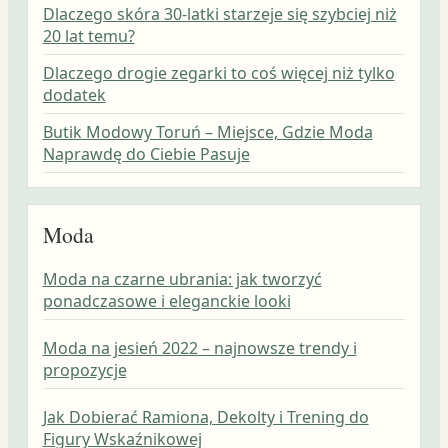
Dlaczego skóra 30-latki starzeje się szybciej niż
20 lat temu?
Dlaczego drogie zegarki to coś więcej niż tylko
dodatek
Butik Modowy Toruń – Miejsce, Gdzie Moda
Naprawdę do Ciebie Pasuje
Moda
Moda na czarne ubrania: jak tworzyć
ponadczasowe i eleganckie looki
Moda na jesień 2022 – najnowsze trendy i
propozycje
Jak Dobierać Ramiona, Dekolty i Trening do
Figury Wskaźnikowej