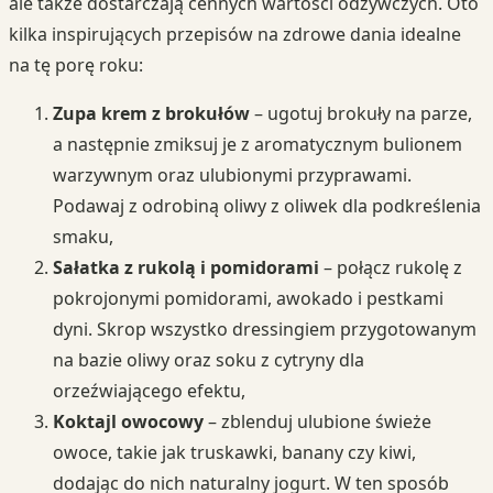
ale także dostarczają cennych wartości odżywczych. Oto
kilka inspirujących przepisów na zdrowe dania idealne
na tę porę roku:
Zupa krem z brokułów
– ugotuj brokuły na parze,
a następnie zmiksuj je z aromatycznym bulionem
warzywnym oraz ulubionymi przyprawami.
Podawaj z odrobiną oliwy z oliwek dla podkreślenia
smaku,
Sałatka z rukolą i pomidorami
– połącz rukolę z
pokrojonymi pomidorami, awokado i pestkami
dyni. Skrop wszystko dressingiem przygotowanym
na bazie oliwy oraz soku z cytryny dla
orzeźwiającego efektu,
Koktajl owocowy
– zblenduj ulubione świeże
owoce, takie jak truskawki, banany czy kiwi,
dodając do nich naturalny jogurt. W ten sposób