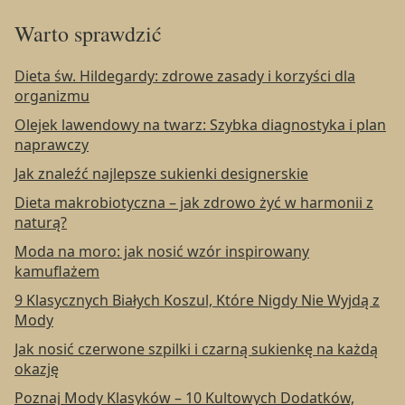
Warto sprawdzić
Dieta św. Hildegardy: zdrowe zasady i korzyści dla
organizmu
Olejek lawendowy na twarz: Szybka diagnostyka i plan
naprawczy
Jak znaleźć najlepsze sukienki designerskie
Dieta makrobiotyczna – jak zdrowo żyć w harmonii z
naturą?
Moda na moro: jak nosić wzór inspirowany
kamuflażem
9 Klasycznych Białych Koszul, Które Nigdy Nie Wyjdą z
Mody
Jak nosić czerwone szpilki i czarną sukienkę na każdą
okazję
Poznaj Mody Klasyków – 10 Kultowych Dodatków,