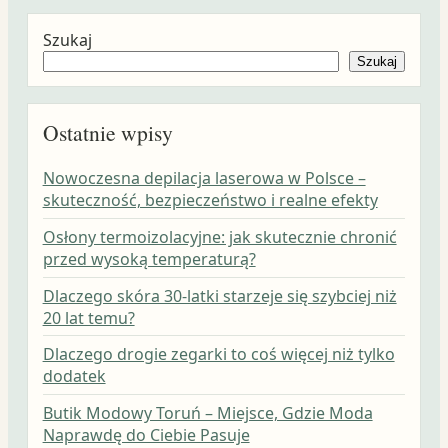
Szukaj
Szukaj
Ostatnie wpisy
Nowoczesna depilacja laserowa w Polsce –
skuteczność, bezpieczeństwo i realne efekty
Osłony termoizolacyjne: jak skutecznie chronić
przed wysoką temperaturą?
Dlaczego skóra 30-latki starzeje się szybciej niż
20 lat temu?
Dlaczego drogie zegarki to coś więcej niż tylko
dodatek
Butik Modowy Toruń – Miejsce, Gdzie Moda
Naprawdę do Ciebie Pasuje