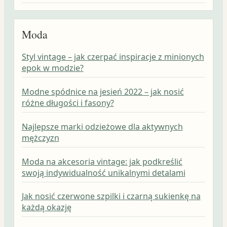
Moda
Styl vintage – jak czerpać inspiracje z minionych
epok w modzie?
Modne spódnice na jesień 2022 – jak nosić
różne długości i fasony?
Najlepsze marki odzieżowe dla aktywnych
mężczyzn
Moda na akcesoria vintage: jak podkreślić
swoją indywidualność unikalnymi detalami
Jak nosić czerwone szpilki i czarną sukienkę na
każdą okazję