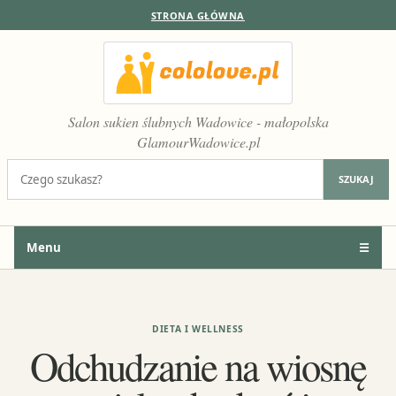
STRONA GŁÓWNA
Salon sukien ślubnych Wadowice - małopolska
GlamourWadowice.pl
Szukaj:
SZUKAJ
Menu
☰
DIETA I WELLNESS
Odchudzanie na wiosnę