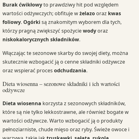
Burak ćwikłowy
to prawdziwy hit pod względem
wartości odżywczych; obfituje w
żelazo
oraz
kwas
foliowy
.
Ogórki
są znakomitym wyborem dla tych,
którzy pragną zwiększyć spożycie
wody
oraz
niskokalorycznych składników
.
Włączając te sezonowe skarby do swojej diety, można
skutecznie wzbogacić ją o cenne składniki odżywcze
oraz wspierać proces
odchudzania
.
Dieta wiosenna – sezonowe składniki i ich wartości
odżywcze
Dieta wiosenna
korzysta z sezonowych składników,
które są nie tylko lekkostrawne, ale również bogate w
wartości odżywcze. Warto wzbogacić ją o produkty
pełnoziarniste, chude mięso oraz ryby. Świeże owoce i
warzywa, takie jak
truskawki
,
sałata
,
rukola
,