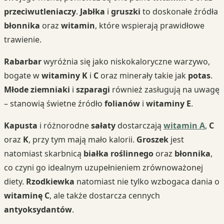
przeciwutleniaczy
.
Jabłka
i
gruszki
to doskonałe źródła
błonnika
oraz
witamin
, które wspierają prawidłowe
trawienie.
Rabarbar
wyróżnia się jako niskokaloryczne warzywo,
bogate w
witaminy K
i
C
oraz minerały takie jak
potas
.
Młode ziemniaki
i
szparagi
również zasługują na uwagę
– stanowią świetne źródło
folianów
i
witaminy E
.
Kapusta
i różnorodne
sałaty
dostarczają
witamin A
,
C
oraz
K
, przy tym mają mało kalorii.
Groszek
jest
natomiast skarbnicą
białka roślinnego
oraz
błonnika
,
co czyni go idealnym uzupełnieniem zrównoważonej
diety.
Rzodkiewka
natomiast nie tylko wzbogaca dania o
witaminę C
, ale także dostarcza cennych
antyoksydantów
.