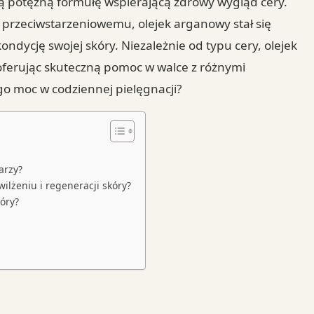
zą potężną formułę wspierającą zdrowy wygląd cery.
 przeciwstarzeniowemu, olejek arganowy stał się
dycję swojej skóry. Niezależnie od typu cery, olejek
, oferując skuteczną pomoc w walce z różnymi
go moc w codziennej pielęgnacji?
arzy?
ilżeniu i regeneracji skóry?
óry?