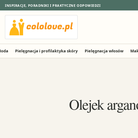
INSPIRACJE, PORADNIKI I PRAKTYCZNE ODPOWIEDZI
oda
Pielęgnacja i profilaktyka skóry
Pielęgnacja włosów
Mak
Olejek argan