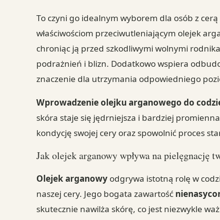
To czyni go idealnym wyborem dla osób z cerą 
właściwościom przeciwutleniającym olejek ar
chroniąc ją przed szkodliwymi wolnymi rodni
podrażnień i blizn. Dodatkowo wspiera odbud
znaczenie dla utrzymania odpowiedniego pozi
Wprowadzenie olejku arganowego do codzie
skóra staje się jędrniejsza i bardziej promie
kondycję swojej cery oraz spowolnić proces star
Jak olejek arganowy wpływa na pielęgnację t
Olejek arganowy
odgrywa istotną rolę w codzi
naszej cery. Jego bogata zawartość
nienasyco
skutecznie nawilża skórę, co jest niezwykle waż