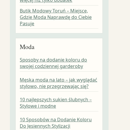
Butik Modowy Toruń – Miejsce,
Gdzie Moda Naprawdę do Ciebie
Pasuje
Moda
Sposoby na dodanie koloru do
swojej codziennej garderoby
Męska moda na lato – jak wyglądać
stylowo, nie przegrzewając się?
10 najlepszych sukien ślubnych –
Stylowe i modne
10 Sposobów na Dodanie Koloru
Do Jesiennych Stylizacji