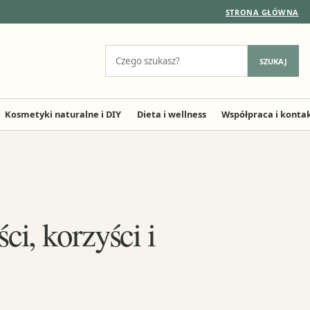
STRONA GŁÓWNA
Szukaj:
SZUKAJ
Kosmetyki naturalne i DIY
Dieta i wellness
Współpraca i konta
i, korzyści i