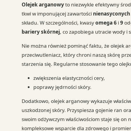
Olejek arganowy
to niezwykle efektywny środ
tkwi w imponującej zawartości
nienasyconych
składu. W szczególności, kwasy
omega 6
i
9
od
bariery skórnej
, co zapobiega utracie wody i 
Nie można również pominąć faktu, że olejek a
przeciwutleniacz, który chroni naszą skórę pr
starzenia się. Regularne stosowanie tego olejk
zwiększenia elastyczności cery,
poprawy jędrności skóry.
Dodatkowo, olejek arganowy wykazuje właściw
uszkodzonej skóry. Przyspiesza gojenie ran or
swoim odżywczym właściwościom staje się on n
kompleksowe wsparcie dla zdrowego i promie