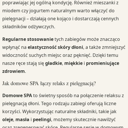
poprawiając jej ogólną kondycję. Również mieszanki z
miodem czy jogurtem naturalnym warto włączyć do
pielęgnacji – działają one kojąco i dostarczają cennych
składników odżywczych.
Regularne stosowanie
tych zabiegów może znacząco
wpłynąć na
elastyczność skóry dłoni
, a także zmniejszyć
widoczność suchych miejsc oraz pęknięć. Dzięki temu
nasze ręce stają się
gładkie
,
miękkie
i
promieniujące
zdrowiem
.
Jak domowe SPA łączy relaks z pielęgnacją?
Domowe SPA
to świetny sposób na połączenie relaksu z
pielęgnacją dłoni. Tego rodzaju zabiegi oferują liczne
korzyści. Wykorzystując naturalne składniki, takie jak
oleje
,
masła
i
peelingi
, możemy skutecznie nawilżyć
oraz zregenerować skórę. Regularne sesje w domowym