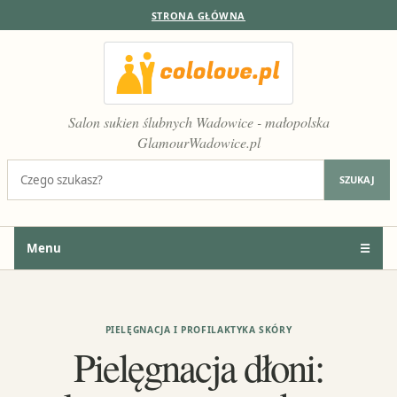
STRONA GŁÓWNA
Salon sukien ślubnych Wadowice - małopolska
GlamourWadowice.pl
Szukaj:
SZUKAJ
Menu
☰
PIELĘGNACJA I PROFILAKTYKA SKÓRY
Pielęgnacja dłoni: