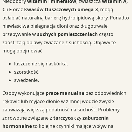
Niedobory
witamin
i
minerałów
, zwłaszcza
witamin A,
C i E
oraz
kwasów tłuszczowych omega-3
, mogą
osłabiać naturalną barierę hydrolipidową skóry. Ponadto
niewłaściwa pielęgnacja dłoni oraz długotrwałe
przebywanie w
suchych pomieszczeniach
często
zaostrzają objawy związane z suchością. Objawy te
mogą obejmować:
łuszczenie się naskórka,
szorstkość,
swędzenie.
Osoby wykonujące
prace manualne
bez odpowiednich
rękawic lub myjące dłonie w zimnej wodzie zwykle
zauważają większą podatność na suchość. Problemy
zdrowotne związane z
tarczyca
czy
zaburzenia
hormonalne
to kolejne czynniki mające wpływ na