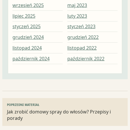
wrzesień 2025
maj 2023
lut
lipiec 2025
luty 2023
sty
styczeń 2025
styczeń 2023
gru
grudzień 2024
grudzień 2022
lis
listopad 2024
listopad 2022
paź
październik 2024
październik 2022
wrz
Nawigacja
POPRZEDNI MATERIAŁ
wpisu
Jak zrobić domowy spray do włosów? Przepisy i
porady