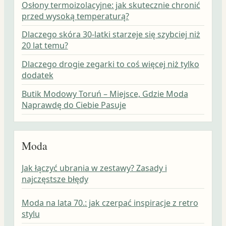
Osłony termoizolacyjne: jak skutecznie chronić
przed wysoką temperaturą?
Dlaczego skóra 30-latki starzeje się szybciej niż
20 lat temu?
Dlaczego drogie zegarki to coś więcej niż tylko
dodatek
Butik Modowy Toruń – Miejsce, Gdzie Moda
Naprawdę do Ciebie Pasuje
Moda
Jak łączyć ubrania w zestawy? Zasady i
najczęstsze błędy
Moda na lata 70.: jak czerpać inspiracje z retro
stylu