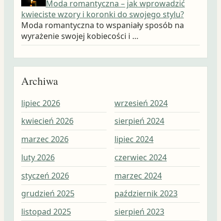
Moda romantyczna – jak wprowadzić
kwieciste wzory i koronki do swojego stylu?
Moda romantyczna to wspaniały sposób na
wyrażenie swojej kobiecości i …
Archiwa
lipiec 2026
wrzesień 2024
wrz
kwiecień 2026
sierpień 2024
sie
marzec 2026
lipiec 2024
lip
luty 2026
czerwiec 2024
cze
styczeń 2026
marzec 2024
maj
grudzień 2025
październik 2023
kwi
listopad 2025
sierpień 2023
mar