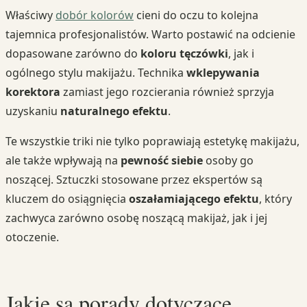
Właściwy
dobór kolorów
cieni do oczu to kolejna
tajemnica profesjonalistów. Warto postawić na odcienie
dopasowane zarówno do
koloru tęczówki
, jak i
ogólnego stylu makijażu. Technika
wklepywania
korektora
zamiast jego rozcierania również sprzyja
uzyskaniu
naturalnego efektu
.
Te wszystkie triki nie tylko poprawiają estetykę makijażu,
ale także wpływają na
pewność siebie
osoby go
noszącej. Sztuczki stosowane przez ekspertów są
kluczem do osiągnięcia
oszałamiającego efektu
, który
zachwyca zarówno osobę noszącą makijaż, jak i jej
otoczenie.
Jakie są porady dotyczące