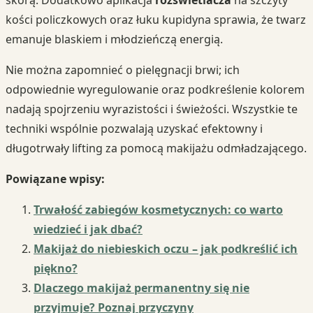
skórą. Dodatkowo aplikacja
rozświetlacza
na szczyty
kości policzkowych oraz łuku kupidyna sprawia, że twarz
emanuje blaskiem i młodzieńczą energią.
Nie można zapomnieć o pielęgnacji brwi; ich
odpowiednie wyregulowanie oraz podkreślenie kolorem
nadają spojrzeniu wyrazistości i świeżości. Wszystkie te
techniki wspólnie pozwalają uzyskać efektowny i
długotrwały lifting za pomocą makijażu odmładzającego.
Powiązane wpisy:
Trwałość zabiegów kosmetycznych: co warto
wiedzieć i jak dbać?
Makijaż do niebieskich oczu – jak podkreślić ich
piękno?
Dlaczego makijaż permanentny się nie
przyjmuje? Poznaj przyczyny