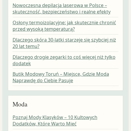
Nowoczesna depilacja laserowa w Polsce –
skuteczność, bezpieczeństwo i realne efekty
Osłony termoizolacyjne: jak skutecznie chronić
przed wysoką temperaturą?
Dlaczego skóra 30-latki starzeje się szybciej niż
20 lat temu?
Dlaczego drogie zegarki to coś więcej niż tylko
dodatek
Butik Modowy Toruń – Miejsce, Gdzie Moda
Naprawdę do Ciebie Pasuje
Moda
Poznaj Mody Klasyków – 10 Kultowych
Dodatków, Które Warto Mieć