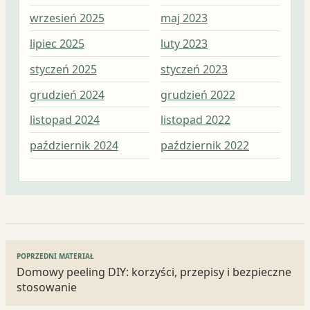
wrzesień 2025
maj 2023
lut
lipiec 2025
luty 2023
sty
styczeń 2025
styczeń 2023
gru
grudzień 2024
grudzień 2022
lis
listopad 2024
listopad 2022
paź
październik 2024
październik 2022
wrz
Nawigacja
POPRZEDNI MATERIAŁ
wpisu
Domowy peeling DIY: korzyści, przepisy i bezpieczne
stosowanie