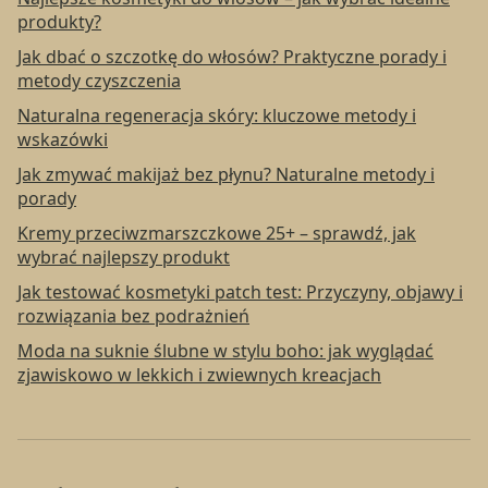
produkty?
Jak dbać o szczotkę do włosów? Praktyczne porady i
metody czyszczenia
Naturalna regeneracja skóry: kluczowe metody i
wskazówki
Jak zmywać makijaż bez płynu? Naturalne metody i
porady
Kremy przeciwzmarszczkowe 25+ – sprawdź, jak
wybrać najlepszy produkt
Jak testować kosmetyki patch test: Przyczyny, objawy i
rozwiązania bez podrażnień
Moda na suknie ślubne w stylu boho: jak wyglądać
zjawiskowo w lekkich i zwiewnych kreacjach