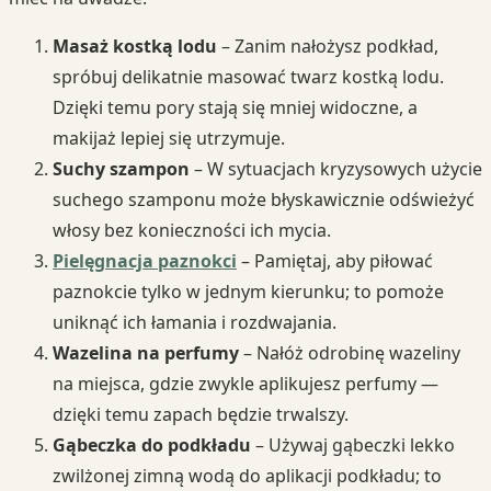
Masaż kostką lodu
– Zanim nałożysz podkład,
spróbuj delikatnie masować twarz kostką lodu.
Dzięki temu pory stają się mniej widoczne, a
makijaż lepiej się utrzymuje.
Suchy szampon
– W sytuacjach kryzysowych użycie
suchego szamponu może błyskawicznie odświeżyć
włosy bez konieczności ich mycia.
Pielęgnacja paznokci
– Pamiętaj, aby piłować
paznokcie tylko w jednym kierunku; to pomoże
uniknąć ich łamania i rozdwajania.
Wazelina na perfumy
– Nałóż odrobinę wazeliny
na miejsca, gdzie zwykle aplikujesz perfumy —
dzięki temu zapach będzie trwalszy.
Gąbeczka do podkładu
– Używaj gąbeczki lekko
zwilżonej zimną wodą do aplikacji podkładu; to