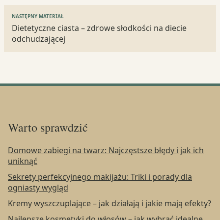
NASTĘPNY MATERIAŁ
Dietetyczne ciasta – zdrowe słodkości na diecie
odchudzającej
Warto sprawdzić
Domowe zabiegi na twarz: Najczęstsze błędy i jak ich
uniknąć
Sekrety perfekcyjnego makijażu: Triki i porady dla
ogniasty wygląd
Kremy wyszczuplające – jak działają i jakie mają efekty?
Najlepsze kosmetyki do włosów – jak wybrać idealne