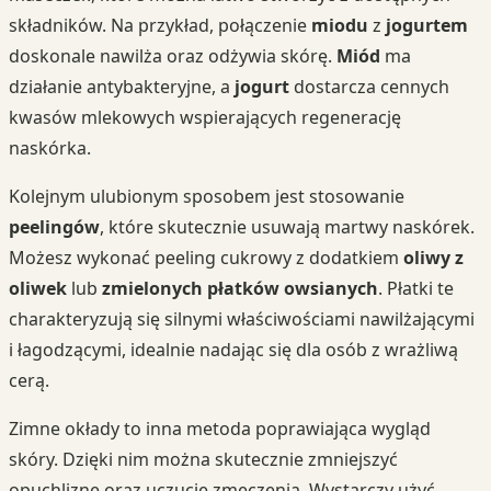
składników. Na przykład, połączenie
miodu
z
jogurtem
doskonale nawilża oraz odżywia skórę.
Miód
ma
działanie antybakteryjne, a
jogurt
dostarcza cennych
kwasów mlekowych wspierających regenerację
naskórka.
Kolejnym ulubionym sposobem jest stosowanie
peelingów
, które skutecznie usuwają martwy naskórek.
Możesz wykonać peeling cukrowy z dodatkiem
oliwy z
oliwek
lub
zmielonych płatków owsianych
. Płatki te
charakteryzują się silnymi właściwościami nawilżającymi
i łagodzącymi, idealnie nadając się dla osób z wrażliwą
cerą.
Zimne okłady to inna metoda poprawiająca wygląd
skóry. Dzięki nim można skutecznie zmniejszyć
opuchliznę oraz uczucie zmęczenia. Wystarczy użyć