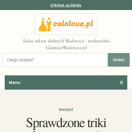
STRONA GŁÓWNA
Salon sukien ślubnych Wadowice - małopolska
GlamourWadowice.pl
Szukaj:
SZUKAJ
Menu
☰
MAKIJAŻ
Sprawdzone triki