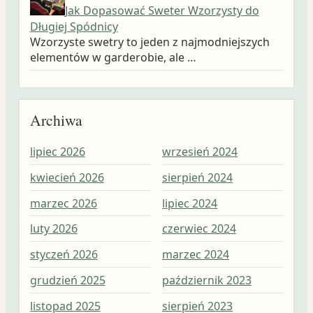
Jak Dopasować Sweter Wzorzysty do
Długiej Spódnicy
Wzorzyste swetry to jeden z najmodniejszych
elementów w garderobie, ale …
Archiwa
lipiec 2026
wrzesień 2024
wrz
kwiecień 2026
sierpień 2024
sie
marzec 2026
lipiec 2024
lip
luty 2026
czerwiec 2024
cze
styczeń 2026
marzec 2024
maj
grudzień 2025
październik 2023
kwi
listopad 2025
sierpień 2023
mar