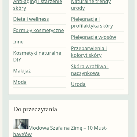
Anti-aging i starzenie
Naturalne trendy
skóry
urody
Dieta i wellness
Pielęgnacja i
profilaktyka skóry
Formuły kosmetyczne
Pielęgnacja włosów
Inne
Przebarwienia i
Kosmetyki naturalne i
koloryt skóry
DIY
Skóra wrażliwa i
Makijaż
naczynkowa
Moda
Uroda
Do przeczytania
Modowa Szafa na Zimę – 10 Must-
have’ów