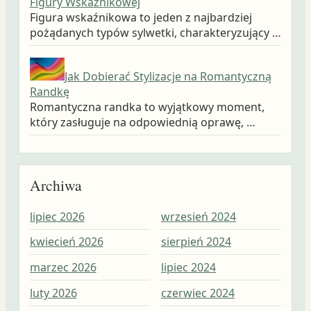
Figury Wskaźnikowej
Figura wskaźnikowa to jeden z najbardziej
pożądanych typów sylwetki, charakteryzujący …
Jak Dobierać Stylizacje na Romantyczną
Randkę
Romantyczna randka to wyjątkowy moment,
który zasługuje na odpowiednią oprawę, …
Archiwa
lipiec 2026
wrzesień 2024
wrz
kwiecień 2026
sierpień 2024
sie
marzec 2026
lipiec 2024
lip
luty 2026
czerwiec 2024
cze