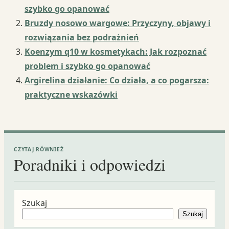
szybko go opanować
Bruzdy nosowo wargowe: Przyczyny, objawy i
rozwiązania bez podrażnień
Koenzym q10 w kosmetykach: Jak rozpoznać
problem i szybko go opanować
Argirelina działanie: Co działa, a co pogarsza:
praktyczne wskazówki
CZYTAJ RÓWNIEŻ
Poradniki i odpowiedzi
Szukaj
Szukaj