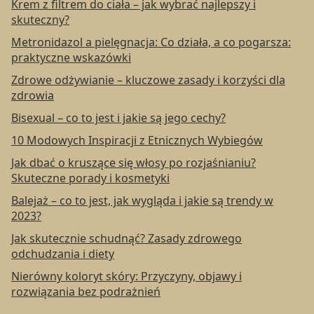
Krem z filtrem do ciała – jak wybrać najlepszy i
skuteczny?
Metronidazol a pielęgnacja: Co działa, a co pogarsza:
praktyczne wskazówki
Zdrowe odżywianie – kluczowe zasady i korzyści dla
zdrowia
Bisexual – co to jest i jakie są jego cechy?
10 Modowych Inspiracji z Etnicznych Wybiegów
Jak dbać o kruszące się włosy po rozjaśnianiu?
Skuteczne porady i kosmetyki
Balejaż – co to jest, jak wygląda i jakie są trendy w
2023?
Jak skutecznie schudnąć? Zasady zdrowego
odchudzania i diety
Nierówny koloryt skóry: Przyczyny, objawy i
rozwiązania bez podrażnień