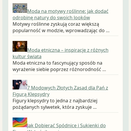
Moda na motywy roślinne: jak dodać
odrobinę natury do swoich looków
Motywy roślinne zyskują coraz większą
popularność w modzie, wprowadzając do …
Moda etniczna – inspiracje z różnych
kultur świata
Moda etniczna to fascynujący sposób na
wyrażenie siebie poprzez różnorodność …
7 Modowych Złotych Zasad dla Pań z
Figurą Klepsydry
Figury klepsydry to jedna z najbardziej
pożądanych sylwetek, która zyskuje …
Jak Dobierać Spódnice i Sukienki do