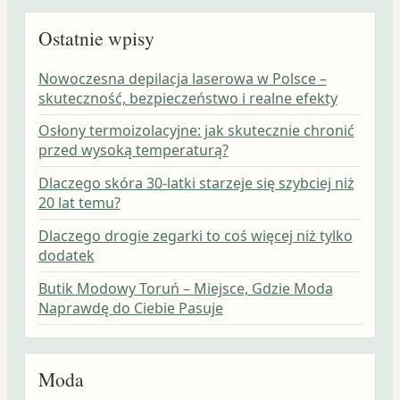
Ostatnie wpisy
Nowoczesna depilacja laserowa w Polsce –
skuteczność, bezpieczeństwo i realne efekty
Osłony termoizolacyjne: jak skutecznie chronić
przed wysoką temperaturą?
Dlaczego skóra 30-latki starzeje się szybciej niż
20 lat temu?
Dlaczego drogie zegarki to coś więcej niż tylko
dodatek
Butik Modowy Toruń – Miejsce, Gdzie Moda
Naprawdę do Ciebie Pasuje
Moda