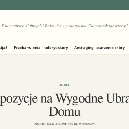
Salon sukien ślubnych Wadowice - małopolska GlamourWadowice.pl
ijaż
Przebarwienia i koloryt skóry
Anti-aging i starzenie skóry
MODA
opozycje na Wygodne Ubra
Domu
2022-01-12
COLOLOVE.PL
0 KOMENTARZY