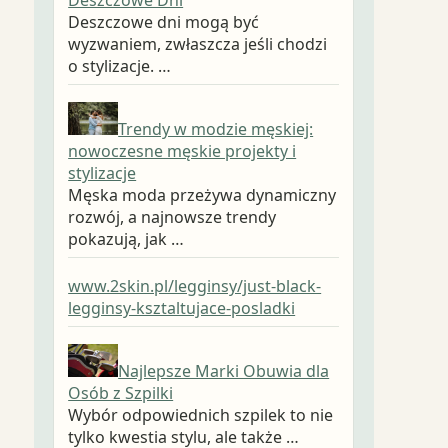
Deszczowe dni mogą być
wyzwaniem, zwłaszcza jeśli chodzi
o stylizacje. …
Trendy w modzie męskiej:
nowoczesne męskie projekty i
stylizacje
Męska moda przeżywa dynamiczny
rozwój, a najnowsze trendy
pokazują, jak …
www.2skin.pl/legginsy/just-black-
legginsy-ksztaltujace-posladki
Najlepsze Marki Obuwia dla
Osób z Szpilki
Wybór odpowiednich szpilek to nie
tylko kwestia stylu, ale także …