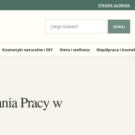
STRONA GŁÓWNA
Szukaj:
SZUKAJ
Kosmetyki naturalne i DIY
Dieta i wellness
Współpraca i konta
nia Pracy w