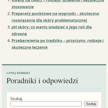
Kwasy na twarz – rodzaje, działanie i bezpieczne
stosowanie
Preparaty punktowe na wypryski – skuteczne
rozwiązania dla skóry problematycznej
pH skóry: co warto wiedzieć o jego roli dla
zdrowia
Przebarwienia po trądziku – przyczyny, rodzaje i
skuteczne leczenie
CZYTAJ RÓWNIEŻ
Poradniki i odpowiedzi
Szukaj
Szukaj