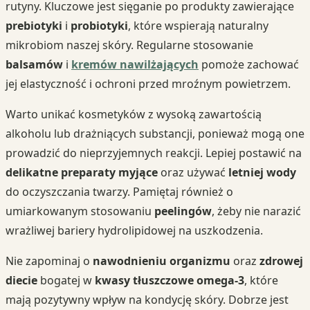
rutyny. Kluczowe jest sięganie po produkty zawierające
prebiotyki
i
probiotyki
, które wspierają naturalny
mikrobiom naszej skóry. Regularne stosowanie
balsamów
i
kremów nawilżających
pomoże zachować
jej elastyczność i ochroni przed mroźnym powietrzem.
Warto unikać kosmetyków z wysoką zawartością
alkoholu lub drażniących substancji, ponieważ mogą one
prowadzić do nieprzyjemnych reakcji. Lepiej postawić na
delikatne preparaty myjące
oraz używać
letniej wody
do oczyszczania twarzy. Pamiętaj również o
umiarkowanym stosowaniu
peelingów
, żeby nie narazić
wrażliwej bariery hydrolipidowej na uszkodzenia.
Nie zapominaj o
nawodnieniu organizmu
oraz
zdrowej
diecie
bogatej w
kwasy tłuszczowe omega-3
, które
mają pozytywny wpływ na kondycję skóry. Dobrze jest