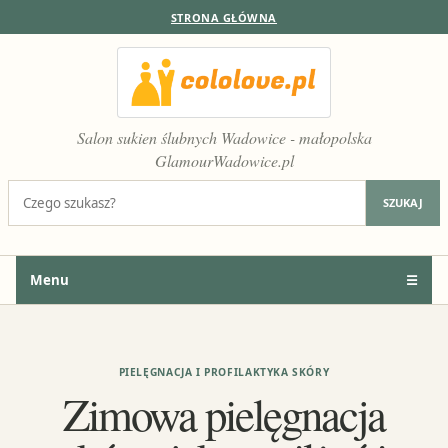
STRONA GŁÓWNA
Salon sukien ślubnych Wadowice - małopolska
GlamourWadowice.pl
Szukaj:
SZUKAJ
Menu
☰
PIELĘGNACJA I PROFILAKTYKA SKÓRY
Zimowa pielęgnacja