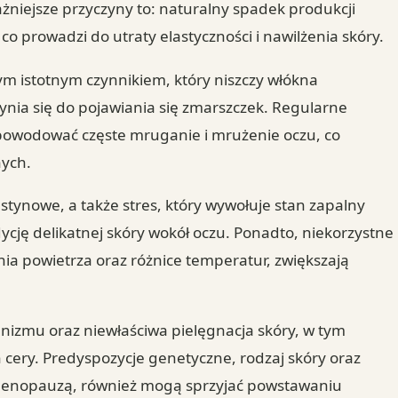
ważniejsze przyczyny to: naturalny spadek produkcji
co prowadzi do utraty elastyczności i nawilżenia skóry.
nym istotnym czynnikiem, który niszczy włókna
nia się do pojawiania się zmarszczek. Regularne
 powodować częste mruganie i mrużenie oczu, co
ych.
stynowe, a także stres, który wywołuje stan zapalny
cję delikatnej skóry wokół oczu. Ponadto, niekorzystne
nia powietrza oraz różnice temperatur, zwiększają
izmu oraz niewłaściwa pielęgnacja skóry, w tym
ery. Predyspozycje genetyczne, rodzaj skóry oraz
menopauzą, również mogą sprzyjać powstawaniu