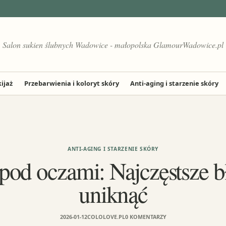
Salon sukien ślubnych Wadowice - małopolska GlamourWadowice.pl
ijaż
Przebarwienia i koloryt skóry
Anti-aging i starzenie skóry
ANTI-AGING I STARZENIE SKÓRY
od oczami: Najczęstsze bł
uniknąć
2026-01-12
COLOLOVE.PL
0 KOMENTARZY