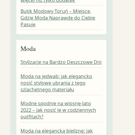
Butik Modowy Toruń – Miejsce,
Gdzie Moda Naprawdę do Ciebie
Pasuje
Moda
Stylizacje na Bardzo Deszczowe Dni
Moda na jedwab: jak elegancko
nosić stylowe ubrania z tego
szlachetnego materiału
Modne spodnie na wiosnę-lato
2022 – jak nosić je w codziennych
outfitach?
Moda na elegancką bieliznę: jak