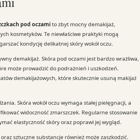
ami
szczkach pod oczami
to zbyt mocny demakijaż,
cych kosmetyków. Te niewłaściwe praktyki mogą
arszać kondycję delikatnej skóry wokół oczu.
ywny demakijaż. Skóra pod oczami jest bardzo wrażliwa,
óre może prowadzić do podrażnień i uszkodzeń.
ratów demakijażowych, które skutecznie usuną makijaż
żania. Skóra wokół oczu wymaga stałej pielęgnacji, a
fikować widoczność zmarszczek. Regularne stosowanie
mać elastyczność skóry oraz poprawi jej wygląd.
oraz sztuczne substancje również może zaszkodzić.