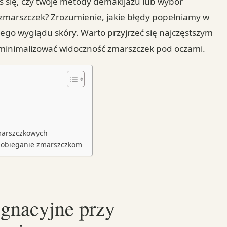
łeś się, czy twoje metody demakijażu lub wybór
marszczek? Zrozumienie, jakie błędy popełniamy w
zego wyglądu skóry. Warto przyjrzeć się najczęstszym
minimalizować widoczność zmarszczek pod oczami.
marszczkowych
obieganie zmarszczkom
ęgnacyjne przy