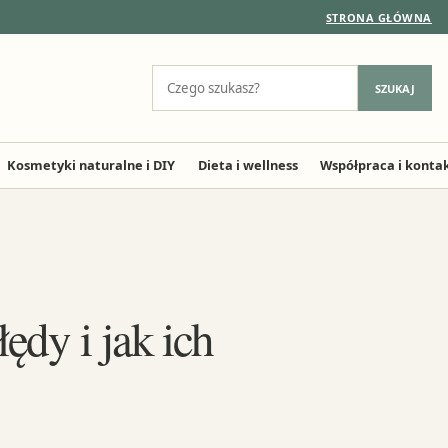
STRONA GŁÓWNA
Szukaj:
SZUKAJ
Kosmetyki naturalne i DIY
Dieta i wellness
Współpraca i konta
ędy i jak ich