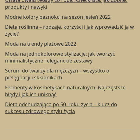
Utrata owalu twarzy co robić: Checklista: jak dobrać
produkty i nawyki
Modne kolory paznokci na sezon jesień 2022
Dieta roślinna – rodzaje, korzyści i jak wprowadzić ją w
życie?
Moda na trendy plażowe 2022
Moda na jednokolorowe stylizacje: jak tworzyć
minimalistyczne i eleganckie zestawy
Serum do twarzy dla mężczyzn – wszystko o
pielęgnacji i składnikach
Fermenty w kosmetykach naturalnych: Najczęstsze
błędy i jak ich uniknąć
Dieta odchudzająca po 50. roku życia – klucz do
sukcesu zdrowego stylu życia