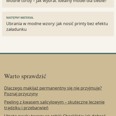
wpisu
Modne torby – jak wybrać idealny model dla siebie?
NASTĘPNY MATERIAŁ
Ubrania w modne wzory: jak nosić printy bez efektu
załadunku
Warto sprawdzić
Dlaczego makijaż permanentny się nie przyjmuje?
Poznaj przyczyny
Peeling z kwasem salicylowym – skuteczne leczenie
trądziku i przebarwień