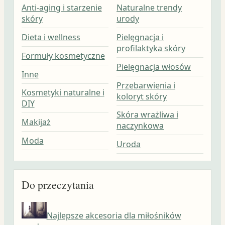
Anti-aging i starzenie
Naturalne trendy
skóry
urody
Dieta i wellness
Pielęgnacja i
profilaktyka skóry
Formuły kosmetyczne
Pielęgnacja włosów
Inne
Przebarwienia i
Kosmetyki naturalne i
koloryt skóry
DIY
Skóra wrażliwa i
Makijaż
naczynkowa
Moda
Uroda
Do przeczytania
Najlepsze akcesoria dla miłośników