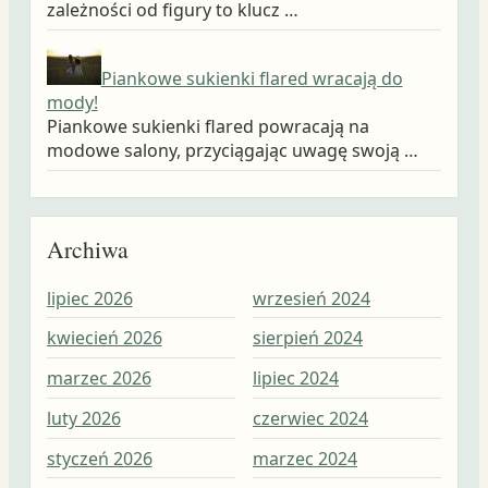
zależności od figury to klucz …
Piankowe sukienki flared wracają do
mody!
Piankowe sukienki flared powracają na
modowe salony, przyciągając uwagę swoją …
Archiwa
lipiec 2026
wrzesień 2024
wrz
kwiecień 2026
sierpień 2024
sie
marzec 2026
lipiec 2024
lip
luty 2026
czerwiec 2024
cze
styczeń 2026
marzec 2024
maj