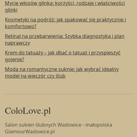
Mycie włosów glinką: korzyści, rodzaje i właściwości
glinki
Kosmetyki na podróż: jak spakować się praktycznie i
komfortowo?
Retinal na przebarwienia: Szybka diagnostyka i plan
naprawczy
Krem do tatuaży – jak dbać o tatuaż i przyspieszyć
gojenie?
Moda na romantyczne suknie: jak wybrać idealny
model na wieczór czy ślub
ColoLove.pl
Salon sukien ślubnych Wadowice - małopolska
GlamourWadowice.pl