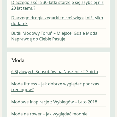
Dlaczego skóra 30-latki starzeje się szybciej niż
20 lat temu?
Dlaczego drogie zegarki to coś więcej niż tylko
dodatek
Butik Modowy Toruń – Miejsce, Gdzie Moda
Naprawdę do Ciebie Pasuje
Moda
6 Stylowych Sposobów na Noszenie T-Shirtu
Moda fitness – jak dobrze wyglądać podczas
treningów?
Modowe Inspiracje z Wybiegów – Lato 2018
Moda na rower – jak wyglądać modnie i