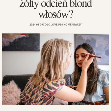
żółty odcień blond
włosów?
2024-08-09
COLOLOVE.PL
0 KOMENTARZY