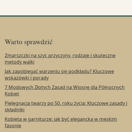
Warto sprawdzić
Zmarszczki na szyi: przyczyny, rodzaje i skuteczne
metody walki
Jak zapobiegać warzeniu się podkładu? Kluczowe
wskazówki i porady
7 Modowych Złotych Zasad na Wiosnę dla Północnych
Kobiet
Pielęgnacja twarzy po 50. roku życia: Kluczowe zasady i
składniki
Kobieta w garniturze: jak być elegancką w męskim
fasonie