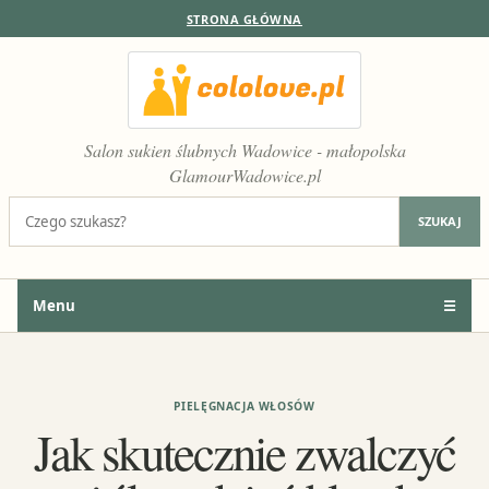
STRONA GŁÓWNA
Salon sukien ślubnych Wadowice - małopolska
GlamourWadowice.pl
Szukaj:
SZUKAJ
Menu
☰
PIELĘGNACJA WŁOSÓW
Jak skutecznie zwalczyć