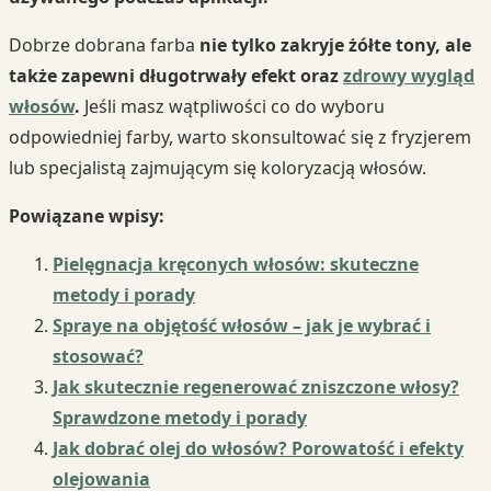
Dobrze dobrana farba
nie tylko zakryje żółte tony, ale
także zapewni długotrwały efekt oraz
zdrowy wygląd
włosów
.
Jeśli masz wątpliwości co do wyboru
odpowiedniej farby, warto skonsultować się z fryzjerem
lub specjalistą zajmującym się koloryzacją włosów.
Powiązane wpisy:
Pielęgnacja kręconych włosów: skuteczne
metody i porady
Spraye na objętość włosów – jak je wybrać i
stosować?
Jak skutecznie regenerować zniszczone włosy?
Sprawdzone metody i porady
Jak dobrać olej do włosów? Porowatość i efekty
olejowania