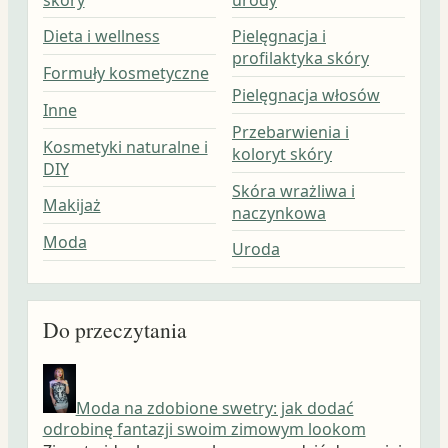
Dieta i wellness
Pielęgnacja i
profilaktyka skóry
Formuły kosmetyczne
Pielęgnacja włosów
Inne
Przebarwienia i
Kosmetyki naturalne i
koloryt skóry
DIY
Skóra wrażliwa i
Makijaż
naczynkowa
Moda
Uroda
Do przeczytania
Moda na zdobione swetry: jak dodać
odrobinę fantazji swoim zimowym lookom