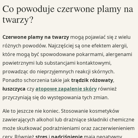
Co powoduje czerwone plamy na
twarzy?
Czerwone plamy na twarzy
mogą pojawiać się z wielu
różnych powodów. Najczęściej są one efektem alergii,
które mogą być spowodowane pokarmami, alergenami
powietrznymi lub substancjami kontaktowymi,
prowadząc do nieprzyjemnych reakcji skórnych.
Ponadto schorzenia takie jak
trądzik różowaty
,
łuszczyca
czy
atopowe zapalenie skóry
również
przyczyniają się do występowania tych zmian.
Ale to jeszcze nie koniec. Stosowanie kosmetyków
zawierających alkohol lub drażniące składniki chemiczne
może skutkować podrażnieniami oraz zaczerwienieniem
cery. Również
stres
i
nadciśnienie
mają negatywny