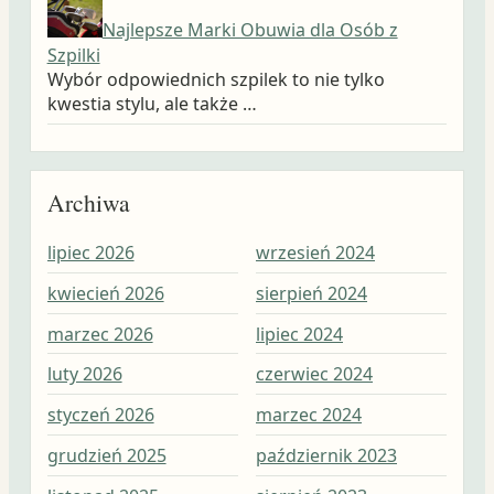
Najlepsze Marki Obuwia dla Osób z
Szpilki
Wybór odpowiednich szpilek to nie tylko
kwestia stylu, ale także …
Archiwa
lipiec 2026
wrzesień 2024
wrz
kwiecień 2026
sierpień 2024
sie
marzec 2026
lipiec 2024
lip
luty 2026
czerwiec 2024
cze
styczeń 2026
marzec 2024
maj
grudzień 2025
październik 2023
kwi