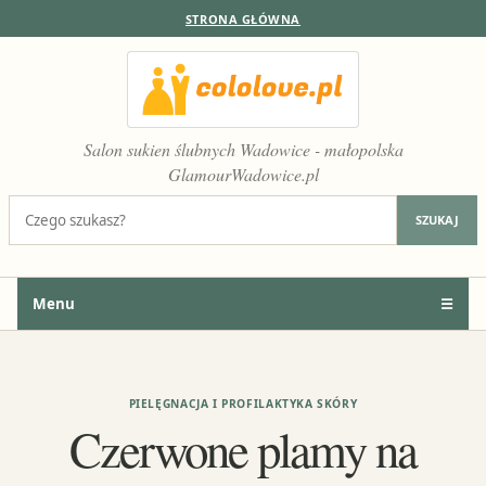
STRONA GŁÓWNA
Salon sukien ślubnych Wadowice - małopolska
GlamourWadowice.pl
Szukaj:
SZUKAJ
Menu
☰
PIELĘGNACJA I PROFILAKTYKA SKÓRY
Czerwone plamy na