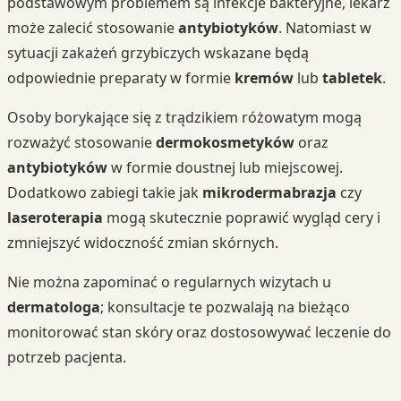
podstawowym problemem są infekcje bakteryjne, lekarz
może zalecić stosowanie
antybiotyków
. Natomiast w
sytuacji zakażeń grzybiczych wskazane będą
odpowiednie preparaty w formie
kremów
lub
tabletek
.
Osoby borykające się z trądzikiem różowatym mogą
rozważyć stosowanie
dermokosmetyków
oraz
antybiotyków
w formie doustnej lub miejscowej.
Dodatkowo zabiegi takie jak
mikrodermabrazja
czy
laseroterapia
mogą skutecznie poprawić wygląd cery i
zmniejszyć widoczność zmian skórnych.
Nie można zapominać o regularnych wizytach u
dermatologa
; konsultacje te pozwalają na bieżąco
monitorować stan skóry oraz dostosowywać leczenie do
potrzeb pacjenta.