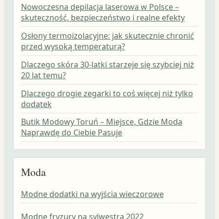
Nowoczesna depilacja laserowa w Polsce –
skuteczność, bezpieczeństwo i realne efekty
Osłony termoizolacyjne: jak skutecznie chronić
przed wysoką temperaturą?
Dlaczego skóra 30-latki starzeje się szybciej niż
20 lat temu?
Dlaczego drogie zegarki to coś więcej niż tylko
dodatek
Butik Modowy Toruń – Miejsce, Gdzie Moda
Naprawdę do Ciebie Pasuje
Moda
Modne dodatki na wyjścia wieczorowe
Modne fryzury na sylwestra 2022