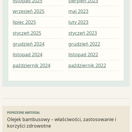
listopad 2025
sierpień 2023
mar
wrzesień 2025
maj 2023
lut
lipiec 2025
luty 2023
sty
styczeń 2025
styczeń 2023
gru
grudzień 2024
grudzień 2022
lis
listopad 2024
listopad 2022
paź
październik 2024
październik 2022
wrz
Nawigacja
POPRZEDNI MATERIAŁ
wpisu
Olejek bambusowy – właściwości, zastosowanie i
korzyści zdrowotne