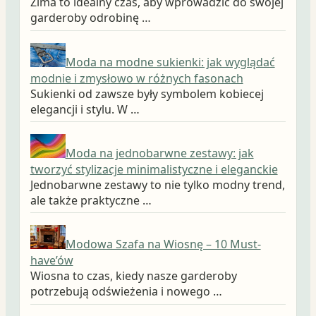
Zima to idealny czas, aby wprowadzić do swojej
garderoby odrobinę …
Moda na modne sukienki: jak wyglądać
modnie i zmysłowo w różnych fasonach
Sukienki od zawsze były symbolem kobiecej
elegancji i stylu. W …
Moda na jednobarwne zestawy: jak
tworzyć stylizacje minimalistyczne i eleganckie
Jednobarwne zestawy to nie tylko modny trend,
ale także praktyczne …
Modowa Szafa na Wiosnę – 10 Must-
have’ów
Wiosna to czas, kiedy nasze garderoby
potrzebują odświeżenia i nowego …