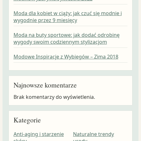
Moda dla kobiet w ciąży: jak czuć się modnie i
wygodnie przez 9 miesięcy
Moda na buty sportowe: jak dodać odrobinę
wygody swoim codziennym stylizacjom
Modowe Inspiracje z Wybiegów – Zima 2018
Najnowsze komentarze
Brak komentarzy do wyświetlenia.
Kategorie
Anti-aging i starzenie
Naturalne trendy
skóry
urody