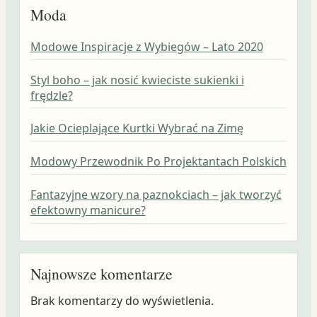
Moda
Modowe Inspiracje z Wybiegów – Lato 2020
Styl boho – jak nosić kwieciste sukienki i
frędzle?
Jakie Ocieplające Kurtki Wybrać na Zimę
Modowy Przewodnik Po Projektantach Polskich
Fantazyjne wzory na paznokciach – jak tworzyć
efektowny manicure?
Najnowsze komentarze
Brak komentarzy do wyświetlenia.