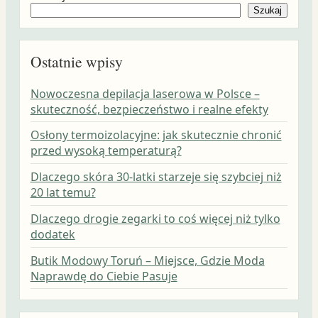
Szukaj
Ostatnie wpisy
Nowoczesna depilacja laserowa w Polsce –
skuteczność, bezpieczeństwo i realne efekty
Osłony termoizolacyjne: jak skutecznie chronić
przed wysoką temperaturą?
Dlaczego skóra 30-latki starzeje się szybciej niż
20 lat temu?
Dlaczego drogie zegarki to coś więcej niż tylko
dodatek
Butik Modowy Toruń – Miejsce, Gdzie Moda
Naprawdę do Ciebie Pasuje