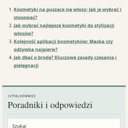
Kosmetyki na puszące się włosy: Jak je wybrać i
stosować?
Jak wybrać najlepsze kosmetyki do stylizacji
włosów?
Kolejność aplikacji kosmetyków: Maska czy
odżywka najpierw?
Jak dbać o brodę? Kluczowe zasady czesania i
pielęgnacji
CZYTAJ RÓWNIEŻ
Poradniki i odpowiedzi
Szukaj