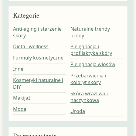
Kategorie
Anti-aging i starzenie
Naturalne trendy
skóry
urody
Dieta i wellness
Pielęgnacja i
profilaktyka skóry
Formuły kosmetyczne
Pielęgnacja włosów
Inne
Przebarwienia i
Kosmetyki naturalne i
koloryt skóry
DIY
Skóra wrażliwa i
Makijaż
naczynkowa
Moda
Uroda
Do przeczytania