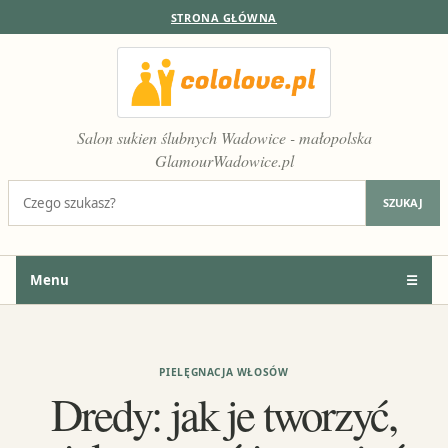
STRONA GŁÓWNA
Salon sukien ślubnych Wadowice - małopolska
GlamourWadowice.pl
Szukaj:
SZUKAJ
Menu
☰
PIELĘGNACJA WŁOSÓW
Dredy: jak je tworzyć,