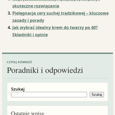
skuteczne rozwiązania
Pielęgnacja cery suchej trądzikowej – kluczowe
zasady i porady
Jak wybrać idealny krem do twarzy po 40?
Składniki i opinie
CZYTAJ RÓWNIEŻ
Poradniki i odpowiedzi
Szukaj
Szukaj
Ostatnie wpisy