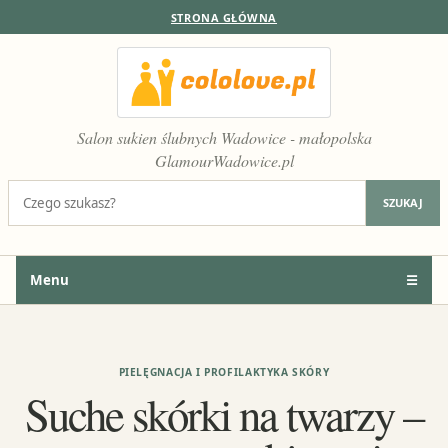
STRONA GŁÓWNA
Salon sukien ślubnych Wadowice - małopolska
GlamourWadowice.pl
Szukaj:
SZUKAJ
Menu
☰
PIELĘGNACJA I PROFILAKTYKA SKÓRY
Suche skórki na twarzy –