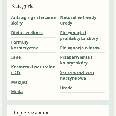
Kategorie
Anti-aging i starzenie
Naturalne trendy
skóry
urody
Dieta i wellness
Pielęgnacja i
profilaktyka skóry
Formuły
kosmetyczne
Pielęgnacja włosów
Inne
Przebarwienia i
koloryt skóry
Kosmetyki naturalne
i DIY
Skóra wrażliwa i
naczynkowa
Makijaż
Uroda
Moda
Do przeczytania