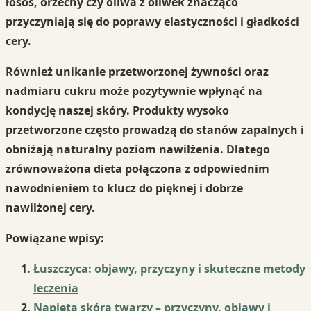
łosoś
,
orzechy
czy
oliwa z oliwek
znacząco
przyczyniają się do poprawy elastyczności i gładkości
cery.
Również
unikanie przetworzonej żywności
oraz
nadmiaru cukru może pozytywnie wpłynąć na
kondycję naszej skóry. Produkty wysoko
przetworzone często prowadzą do stanów zapalnych i
obniżają naturalny poziom nawilżenia. Dlatego
zrównoważona dieta
połączona z odpowiednim
nawodnieniem to klucz do pięknej i dobrze
nawilżonej cery.
Powiązane wpisy:
Łuszczyca: objawy, przyczyny i skuteczne metody
leczenia
Napięta skóra twarzy – przyczyny, objawy i