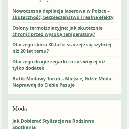
Nowoczesna depilacja laserowa w Polsce –
skuteczność, bezpieczeństwo i realne efekty
Osłony termoizolacyjne: jak skutecznie
chronić przed wysoką temperaturą?
Dlaczego skóra 30-latki starzeje się szybciej
niż 20 lat temu?
Dlaczego drogie zegarki to coś więcej niż
tylko dodatek
Butik Modowy Toruń – Miejsce, Gdzie Moda
Naprawdę do Ciebie Pasuje
Moda
Jak Dobierać Stylizacje na Rodzinne
Spotkania