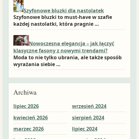
Szyfonowe bluzki dla nastolatek
Szyfonowe bluzki to must-have w szafie
każdej nastolatki, która pragnie …
Nowoczesna elegancja – jak łączyć
klasyczne fasony z nowymi trendami?
Moda to nie tylko ubrania, ale także sposób
wyrażania siebie …
Archiwa
lipiec 2026
wrzesień 2024
wrz
kwiecień 2026
sierpień 2024
sie
marzec 2026
lipiec 2024
lip