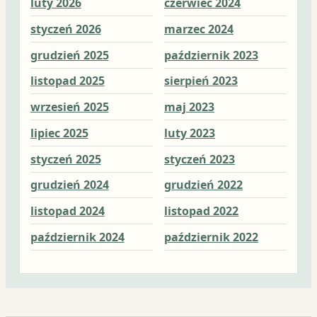
luty 2026
czerwiec 2024
cze
styczeń 2026
marzec 2024
ma
grudzień 2025
październik 2023
kwi
listopad 2025
sierpień 2023
ma
wrzesień 2025
maj 2023
lut
lipiec 2025
luty 2023
sty
styczeń 2025
styczeń 2023
gru
grudzień 2024
grudzień 2022
lis
listopad 2024
listopad 2022
paź
październik 2024
październik 2022
wrz