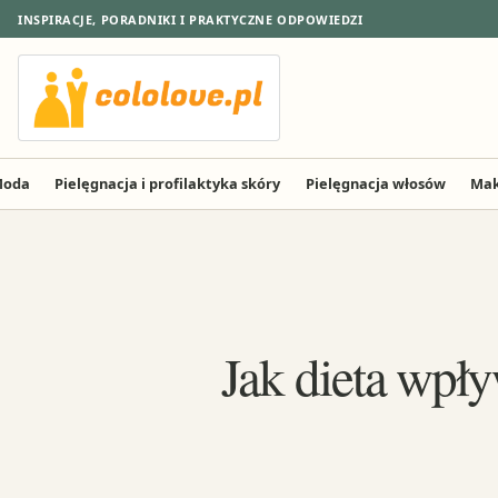
INSPIRACJE, PORADNIKI I PRAKTYCZNE ODPOWIEDZI
oda
Pielęgnacja i profilaktyka skóry
Pielęgnacja włosów
Mak
Jak dieta wpł