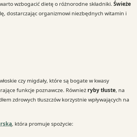
 warto wzbogacić dietę o różnorodne składniki.
Świeże
lę, dostarczając organizmowi niezbędnych witamin i
k włoskie czy migdały, które są bogate w kwasy
rające funkcje poznawcze. Również
ryby tłuste
, na
ódłem zdrowych tłuszczów korzystnie wpływających na
orską
, która promuje spożycie: