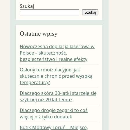
Szukaj
Szukaj
Ostatnie wpisy
Nowoczesna depilacja laserowa w
Polsce – skuteczność,
bezpieczeństwo i realne efekty
Osłony termoizolacyjne: jak
skutecznie chronić przed wysoką
temperaturą?
Dlaczego skóra 30-latki starzeje się
szybciej niż 20 lat temu?
Dlaczego drogie zegarki to coś
więcej niż tylko dodatek
Butik Modowy Toruń – Miejsce,