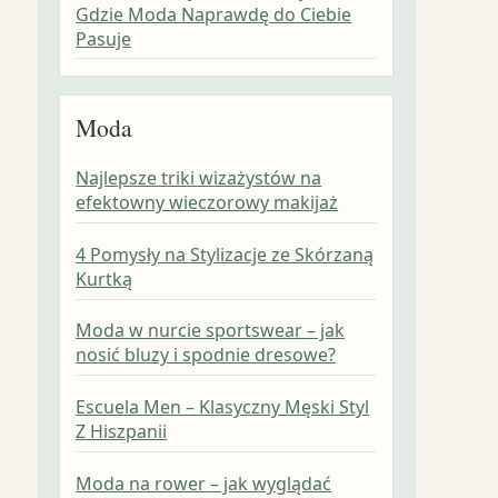
Gdzie Moda Naprawdę do Ciebie
Pasuje
Moda
Najlepsze triki wizażystów na
efektowny wieczorowy makijaż
4 Pomysły na Stylizacje ze Skórzaną
Kurtką
Moda w nurcie sportswear – jak
nosić bluzy i spodnie dresowe?
Escuela Men – Klasyczny Męski Styl
Z Hiszpanii
Moda na rower – jak wyglądać