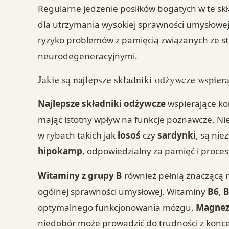
Regularne jedzenie posiłków bogatych w te s
dla utrzymania wysokiej sprawności umysłowe
ryzyko problemów z pamięcią związanych ze s
neurodegeneracyjnymi.
Jakie są najlepsze składniki odżywcze wspier
Najlepsze składniki odżywcze
wspierające ko
mając istotny wpływ na funkcje poznawcze. N
w rybach takich jak
łosoś
czy
sardynki
, są ni
hipokamp
, odpowiedzialny za pamięć i procesy
Witaminy z grupy B
również pełnią znaczącą 
ogólnej sprawności umysłowej. Witaminy
B6
,
optymalnego funkcjonowania mózgu.
Magne
niedobór może prowadzić do trudności z konce