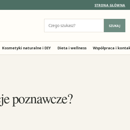
STRONA GŁÓWNA
Szukaj:
SZUKAJ
Kosmetyki naturalne i DIY
Dieta i wellness
Współpraca i konta
cje poznawcze?