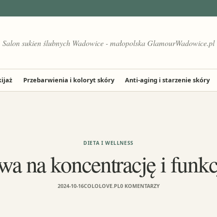
Salon sukien ślubnych Wadowice - małopolska GlamourWadowice.pl
ijaż
Przebarwienia i koloryt skóry
Anti-aging i starzenie skóry
DIETA I WELLNESS
ywa na koncentrację i funk
2024-10-16
COLOLOVE.PL
0 KOMENTARZY