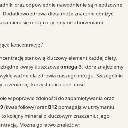
kładniki oraz odpowiednie nawodnienie są nieodzowne
j. Dodatkowo zdrowa dieta może znacznie obniżyć
tarzeniem się mózgu czy innymi schorzeniami
ające koncentrację?
ncentrację stanowią kluczowy element każdej diety,
iezbędne kwasy tłuszczowe
omega-3
, które znajdziemy
ezwykle ważne dla zdrowia naszego mózgu. Szczególnie
 uczenia się, korzysta z ich obecności.
rolę w poprawie zdolności do zapamiętywania oraz
B9
(kwas foliowy) oraz
B12
pomagają w utrzymaniu
z
to kolejny minerał o kluczowym znaczeniu; jego
ntracją. Można go łatwo znaleźć w: