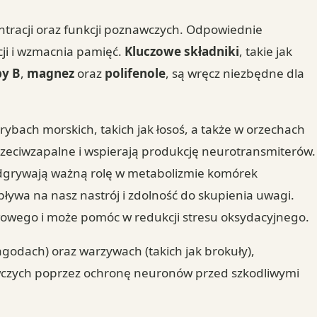
tracji oraz funkcji poznawczych. Odpowiednie
ji i wzmacnia pamięć.
Kluczowe składniki
, takie jak
py B
,
magnez
oraz
polifenole
, są wręcz niezbędne dla
ybach morskich, takich jak łosoś, a także w orzechach
przeciwzapalne i wspierają produkcję neurotransmiterów.
odgrywają ważną rolę w metabolizmie komórek
ływa na nasz nastrój i zdolność do skupienia uwagi.
wowego i może pomóc w redukcji stresu oksydacyjnego.
agodach) oraz warzywach (takich jak brokuły),
awczych poprzez ochronę neuronów przed szkodliwymi