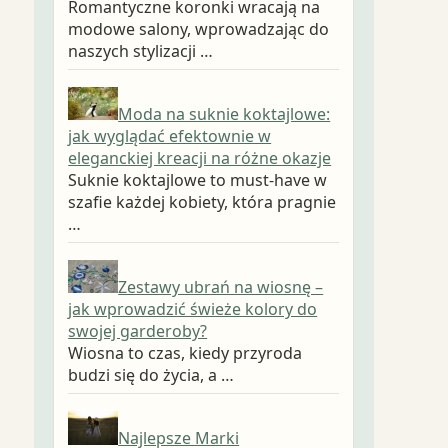
Romantyczne koronki wracają na
modowe salony, wprowadzając do
naszych stylizacji …
Moda na suknie koktajlowe:
jak wyglądać efektownie w
eleganckiej kreacji na różne okazje
Suknie koktajlowe to must-have w
szafie każdej kobiety, która pragnie
…
Zestawy ubrań na wiosnę –
jak wprowadzić świeże kolory do
swojej garderoby?
Wiosna to czas, kiedy przyroda
budzi się do życia, a …
Najlepsze Marki