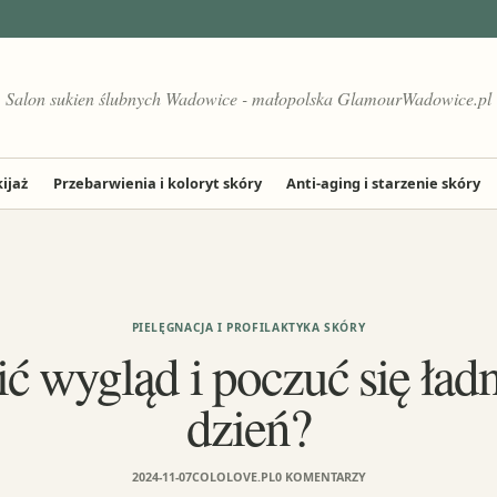
Salon sukien ślubnych Wadowice - małopolska GlamourWadowice.pl
ijaż
Przebarwienia i koloryt skóry
Anti-aging i starzenie skóry
PIELĘGNACJA I PROFILAKTYKA SKÓRY
ć wygląd i poczuć się ładn
dzień?
2024-11-07
COLOLOVE.PL
0 KOMENTARZY