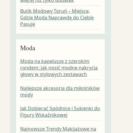
Butik Modowy Toruń – Miejsce,
Gdzie Moda Naprawdę do Ciebie
Pasuje
Moda
Moda na kapelusze z szerokim
rondem: jak nosić modne nakrycia
głowy w stylowych zestawach
Najlepsze akcesoria dla miłośników
mody
Jak Dobierać Spódnice i Sukienki do
Figury Wskaźnikowej
Najnowsze Trendy Makijażowe na