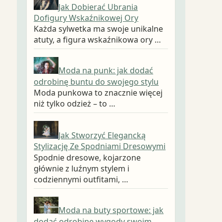
Jak Dobierać Ubrania
Dofigury Wskaźnikowej Ory
Każda sylwetka ma swoje unikalne
atuty, a figura wskaźnikowa ory …
Moda na punk: jak dodać
odrobinę buntu do swojego stylu
Moda punkowa to znacznie więcej
niż tylko odzież – to …
Jak Stworzyć Elegancką
Stylizację Ze Spodniami Dresowymi
Spodnie dresowe, kojarzone
głównie z luźnym stylem i
codziennymi outfitami, …
Moda na buty sportowe: jak
dodać odrobinę wygody swoim