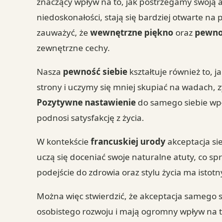
znaczący wpływ na to, jak postrzegamy swoją at
niedoskonałości, stają się bardziej otwarte n
zauważyć, że
wewnętrzne piękno
oraz
pewno
zewnętrzne cechy.
Nasza
pewność siebie
kształtuje również to, 
strony i uczymy się mniej skupiać na wadach, 
Pozytywne nastawienie
do samego siebie wpł
podnosi satysfakcję z życia.
W kontekście
francuskiej urody
akceptacja si
uczą się doceniać swoje naturalne atuty, co spr
podejście do zdrowia oraz stylu życia ma istot
Można więc stwierdzić, że akceptacja samego 
osobistego rozwoju i mają ogromny wpływ na to