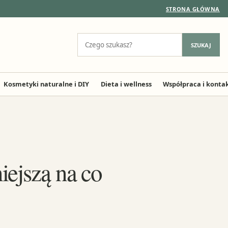
STRONA GŁÓWNA
Szukaj:
SZUKAJ
Kosmetyki naturalne i DIY
Dieta i wellness
Współpraca i konta
iejszą na co