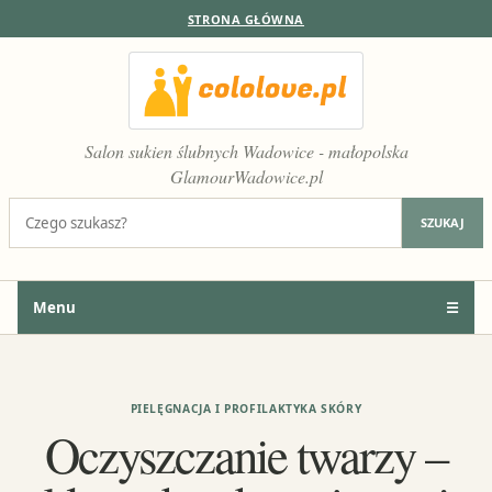
STRONA GŁÓWNA
Salon sukien ślubnych Wadowice - małopolska
GlamourWadowice.pl
Szukaj:
SZUKAJ
Menu
☰
PIELĘGNACJA I PROFILAKTYKA SKÓRY
Oczyszczanie twarzy –