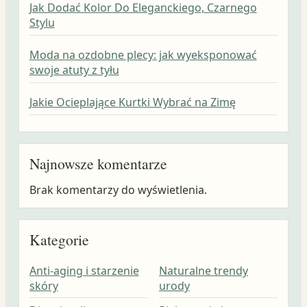
Jak Dodać Kolor Do Eleganckiego, Czarnego
Stylu
Moda na ozdobne plecy: jak wyeksponować
swoje atuty z tyłu
Jakie Ocieplające Kurtki Wybrać na Zimę
Najnowsze komentarze
Brak komentarzy do wyświetlenia.
Kategorie
Anti-aging i starzenie
Naturalne trendy
skóry
urody