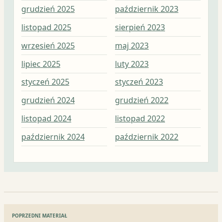
grudzień 2025
październik 2023
kwi
listopad 2025
sierpień 2023
mar
wrzesień 2025
maj 2023
lut
lipiec 2025
luty 2023
sty
styczeń 2025
styczeń 2023
gru
grudzień 2024
grudzień 2022
lis
listopad 2024
listopad 2022
paź
październik 2024
październik 2022
wrz
Nawigacja
POPRZEDNI MATERIAŁ