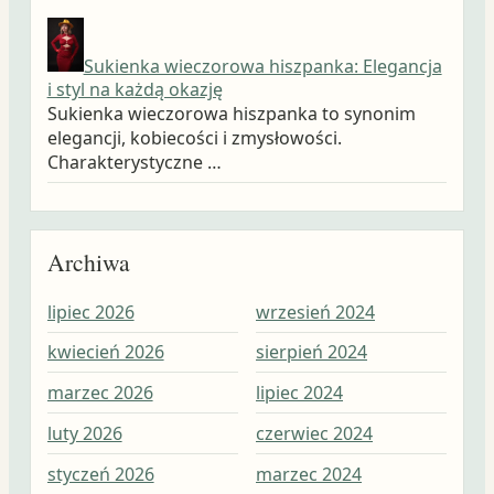
Sukienka wieczorowa hiszpanka: Elegancja
i styl na każdą okazję
Sukienka wieczorowa hiszpanka to synonim
elegancji, kobiecości i zmysłowości.
Charakterystyczne …
Archiwa
lipiec 2026
wrzesień 2024
wrz
kwiecień 2026
sierpień 2024
sie
marzec 2026
lipiec 2024
lip
luty 2026
czerwiec 2024
cze
styczeń 2026
marzec 2024
maj