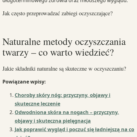
długoterminowego zdrowia oraz młodszego wyglądu.
Jak często przeprowadzać zabiegi oczyszczające?
Naturalne metody oczyszczania
twarzy – co warto wiedzieć?
Jakie składniki naturalne są skuteczne w oczyszczaniu?
Powiązane wpisy:
Choroby skóry nóg: przyczyny, objawy i
skuteczne leczenie
Odwodniona skóra na nogach – przyczyny,
objawy i skuteczna pielęgnacja
Jak poprawić wygląd i poczuć się ładniejszą na co