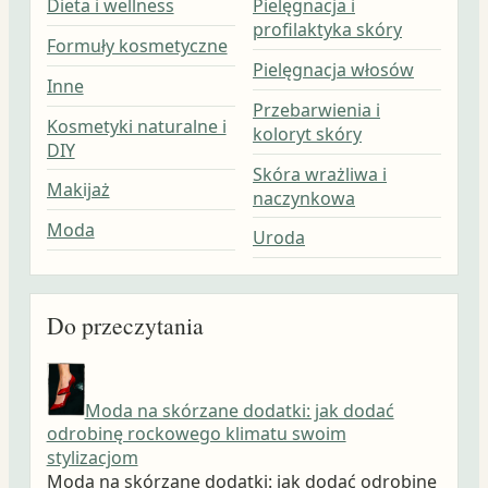
Dieta i wellness
Pielęgnacja i
profilaktyka skóry
Formuły kosmetyczne
Pielęgnacja włosów
Inne
Przebarwienia i
Kosmetyki naturalne i
koloryt skóry
DIY
Skóra wrażliwa i
Makijaż
naczynkowa
Moda
Uroda
Do przeczytania
Moda na skórzane dodatki: jak dodać
odrobinę rockowego klimatu swoim
stylizacjom
Moda na skórzane dodatki: jak dodać odrobinę