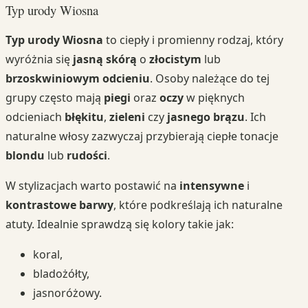
Typ urody Wiosna
Typ urody Wiosna
to ciepły i promienny rodzaj, który
wyróżnia się
jasną skórą
o
złocistym
lub
brzoskwiniowym odcieniu
. Osoby należące do tej
grupy często mają
piegi
oraz
oczy
w pięknych
odcieniach
błękitu
,
zieleni
czy
jasnego brązu
. Ich
naturalne włosy zazwyczaj przybierają ciepłe tonacje
blondu
lub
rudości
.
W stylizacjach warto postawić na
intensywne
i
kontrastowe barwy
, które podkreślają ich naturalne
atuty. Idealnie sprawdzą się kolory takie jak:
koral,
bladożółty,
jasnoróżowy.