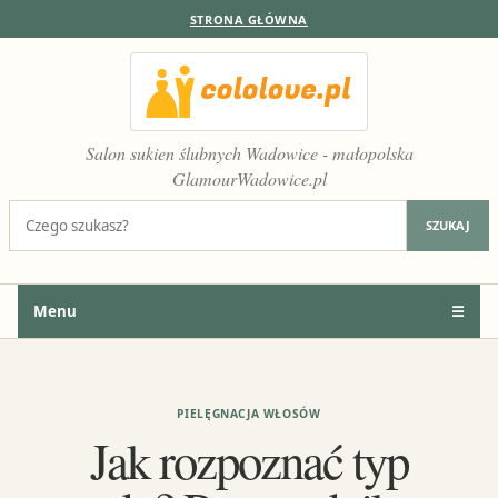
STRONA GŁÓWNA
Salon sukien ślubnych Wadowice - małopolska
GlamourWadowice.pl
Szukaj:
SZUKAJ
Menu
☰
PIELĘGNACJA WŁOSÓW
Jak rozpoznać typ