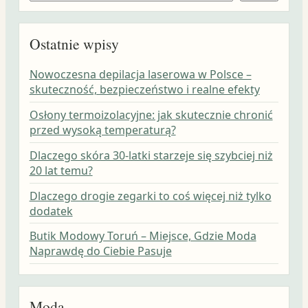
Ostatnie wpisy
Nowoczesna depilacja laserowa w Polsce –
skuteczność, bezpieczeństwo i realne efekty
Osłony termoizolacyjne: jak skutecznie chronić
przed wysoką temperaturą?
Dlaczego skóra 30-latki starzeje się szybciej niż
20 lat temu?
Dlaczego drogie zegarki to coś więcej niż tylko
dodatek
Butik Modowy Toruń – Miejsce, Gdzie Moda
Naprawdę do Ciebie Pasuje
Moda