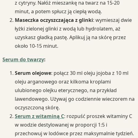
z cytryny. Nałóż mieszankę na twarz na 15-20
minut, a potem spłucz ją ciepłą wodą.
Maseczka oczyszczająca z glinki
: wymieszaj dwie
łyżki zielonej glinki z wodą lub hydrolatem, aż
uzyskasz gładką pastę. Aplikuj ją na skórę przez
około 10-15 minut.
Serum do twarzy
:
Serum olejowe
: połącz 30 ml oleju jojoba z 10 ml
oleju arganowego oraz kilkoma kroplami
ulubionego olejku eterycznego, na przykład
lawendowego. Używaj go codziennie wieczorem na
oczyszczoną skórę.
Serum z witaminą C
: rozpuść proszek witaminy C
w wodzie destylowanej w proporcji 1:5 i
przechowuj w lodówce przez maksymalnie tydzień.