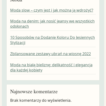
Moda slow – czym jest i jak można ją wdrożyć?
Moda na denim: jak nosić jeansy we wszystkich
odsłonach
10 Sposobów na Dodanie Koloru Do Jesiennych
Stylizacji
Zbilansowane zestawy ubrań na wiosnę 2022
Moda na białą bieliznę: delikatność i elegancja
dla każdej kobiety
Najnowsze komentarze
Brak komentarzy do wyświetlenia.