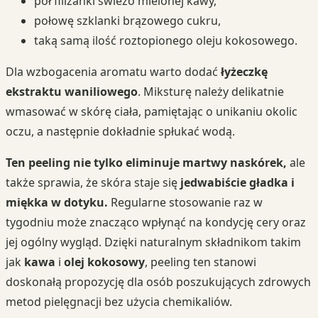
pół filiżanki świeżo mielonej kawy,
połowę szklanki brązowego cukru,
taką samą ilość roztopionego oleju kokosowego.
Dla wzbogacenia aromatu warto dodać
łyżeczkę
ekstraktu waniliowego
. Miksturę należy delikatnie
wmasować w skórę ciała, pamiętając o unikaniu okolic
oczu, a następnie dokładnie spłukać wodą.
Ten peeling nie tylko eliminuje martwy naskórek,
ale
także sprawia, że skóra staje się
jedwabiście gładka i
miękka w dotyku.
Regularne stosowanie raz w
tygodniu może znacząco wpłynąć na kondycję cery oraz
jej ogólny wygląd. Dzięki naturalnym składnikom takim
jak
kawa
i
olej kokosowy
, peeling ten stanowi
doskonałą propozycję dla osób poszukujących zdrowych
metod pielęgnacji bez użycia chemikaliów.