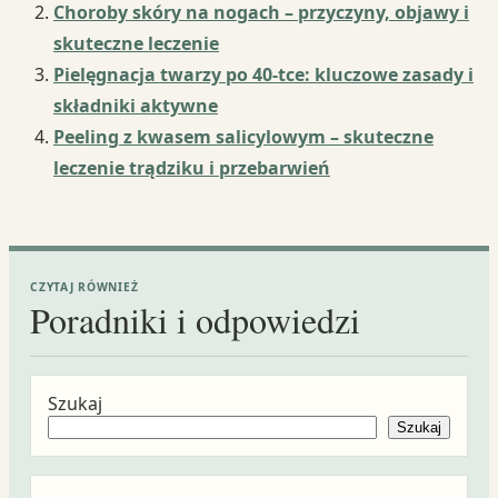
Choroby skóry na nogach – przyczyny, objawy i
skuteczne leczenie
Pielęgnacja twarzy po 40-tce: kluczowe zasady i
składniki aktywne
Peeling z kwasem salicylowym – skuteczne
leczenie trądziku i przebarwień
CZYTAJ RÓWNIEŻ
Poradniki i odpowiedzi
Szukaj
Szukaj