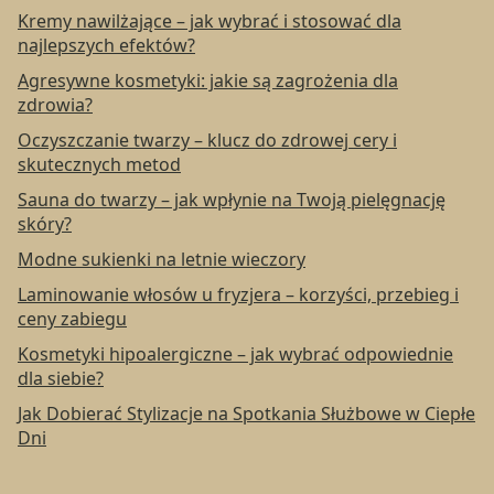
Kremy nawilżające – jak wybrać i stosować dla
najlepszych efektów?
Agresywne kosmetyki: jakie są zagrożenia dla
zdrowia?
Oczyszczanie twarzy – klucz do zdrowej cery i
skutecznych metod
Sauna do twarzy – jak wpłynie na Twoją pielęgnację
skóry?
Modne sukienki na letnie wieczory
Laminowanie włosów u fryzjera – korzyści, przebieg i
ceny zabiegu
Kosmetyki hipoalergiczne – jak wybrać odpowiednie
dla siebie?
Jak Dobierać Stylizacje na Spotkania Służbowe w Ciepłe
Dni