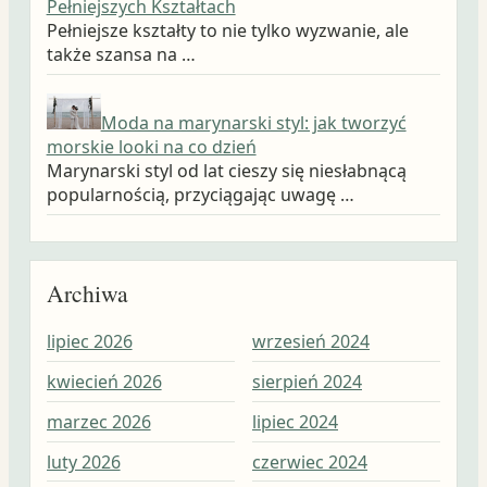
Pełniejszych Kształtach
Pełniejsze kształty to nie tylko wyzwanie, ale
także szansa na …
Moda na marynarski styl: jak tworzyć
morskie looki na co dzień
Marynarski styl od lat cieszy się niesłabnącą
popularnością, przyciągając uwagę …
Archiwa
lipiec 2026
wrzesień 2024
wrz
kwiecień 2026
sierpień 2024
sie
marzec 2026
lipiec 2024
lip
luty 2026
czerwiec 2024
cze