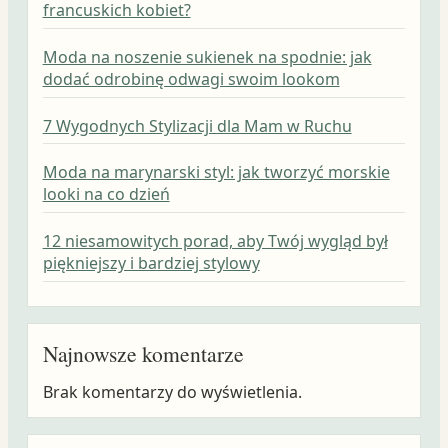
francuskich kobiet?
Moda na noszenie sukienek na spodnie: jak
dodać odrobinę odwagi swoim lookom
7 Wygodnych Stylizacji dla Mam w Ruchu
Moda na marynarski styl: jak tworzyć morskie
looki na co dzień
12 niesamowitych porad, aby Twój wygląd był
piękniejszy i bardziej stylowy
Najnowsze komentarze
Brak komentarzy do wyświetlenia.