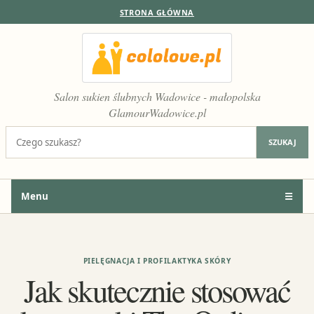
STRONA GŁÓWNA
Salon sukien ślubnych Wadowice - małopolska
GlamourWadowice.pl
Szukaj:
SZUKAJ
Menu
☰
PIELĘGNACJA I PROFILAKTYKA SKÓRY
Jak skutecznie stosować