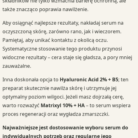
składników nie tylko wzmacnia barierę ochronną, ale
także znacząco poprawia nawilżenie.
Aby osiągnąć najlepsze rezultaty, nakładaj serum na
oczyszczoną skórę, zarówno rano, jak i wieczorem.
Pamiętaj, aby unikać kontaktu z okolicą oczu.
Systematyczne stosowanie tego produktu przynosi
widoczne rezultaty – cera staje się gładsza, a pory mniej
zauważalne.
Inna doskonała opcja to
Hyaluronic Acid 2% + B5
; ten
preparat skutecznie nawilża skórę i utrzymuje jej
optymalny poziom wilgoci. Jeżeli masz dojrzałą cerę,
warto rozważyć
Matrixyl 10% + HA
– to serum wspiera
proces regeneracji oraz wygładza zmarszczki.
Najważniejsze jest dostosowanie wyboru serum do
indywidualnych potrzeb oraz regularne jego