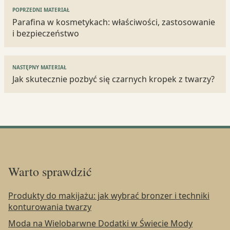
Nawigacja
POPRZEDNI MATERIAŁ
wpisu
Parafina w kosmetykach: właściwości, zastosowanie
i bezpieczeństwo
NASTĘPNY MATERIAŁ
Jak skutecznie pozbyć się czarnych kropek z twarzy?
Warto sprawdzić
Produkty do makijażu: jak wybrać bronzer i techniki
konturowania twarzy
Moda na Wielobarwne Dodatki w Świecie Mody