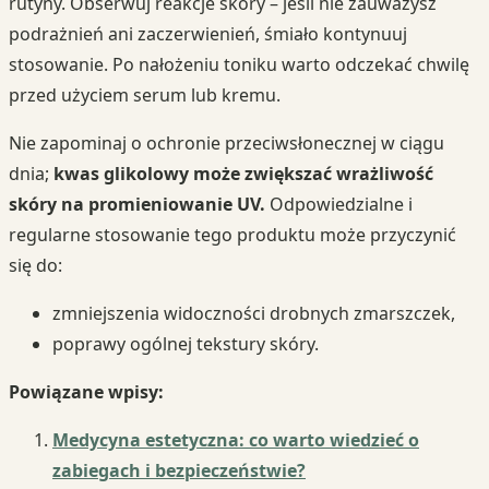
rutyny. Obserwuj reakcje skóry – jeśli nie zauważysz
podrażnień ani zaczerwienień, śmiało kontynuuj
stosowanie. Po nałożeniu toniku warto odczekać chwilę
przed użyciem serum lub kremu.
Nie zapominaj o ochronie przeciwsłonecznej w ciągu
dnia;
kwas glikolowy może zwiększać wrażliwość
skóry na promieniowanie UV.
Odpowiedzialne i
regularne stosowanie tego produktu może przyczynić
się do:
zmniejszenia widoczności drobnych zmarszczek,
poprawy ogólnej tekstury skóry.
Powiązane wpisy:
Medycyna estetyczna: co warto wiedzieć o
zabiegach i bezpieczeństwie?