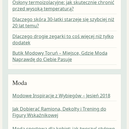
Osłony termoizolacyjne: jak skutecznie chronić
przed wysoką temperaturą?
Dlaczego skóra 30-latki starzeje się szybciej niż
20 lat temu?
Dlaczego drogie zegarki to coś więcej niż tylko
dodatek
Butik Modowy Toruń – Miejsce, Gdzie Moda
Naprawdę do Ciebie Pasuje
Moda
Modowe Inspiracje z Wybiegów – Jesień 2018
Jak Dobierać Ramiona, Dekolty i Trening do
Figury Wskaźnikowej
Moda sportowa dla kobiet: jak tworzyć stylowe