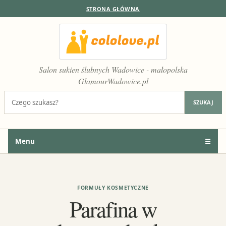
STRONA GŁÓWNA
Salon sukien ślubnych Wadowice - małopolska
GlamourWadowice.pl
Szukaj:
SZUKAJ
Menu
☰
FORMUŁY KOSMETYCZNE
Parafina w