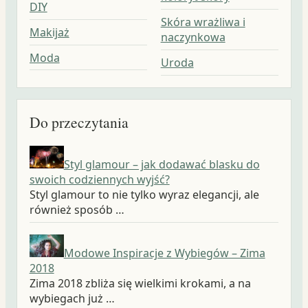
DIY
Skóra wrażliwa i
Makijaż
naczynkowa
Moda
Uroda
Do przeczytania
Styl glamour – jak dodawać blasku do
swoich codziennych wyjść?
Styl glamour to nie tylko wyraz elegancji, ale
również sposób …
Modowe Inspiracje z Wybiegów – Zima
2018
Zima 2018 zbliża się wielkimi krokami, a na
wybiegach już …