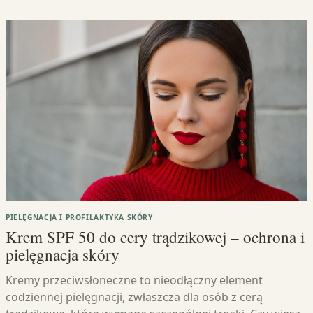
PIELĘGNACJA I PROFILAKTYKA SKÓRY
Krem SPF 50 do cery trądzikowej – ochrona i
pielęgnacja skóry
Kremy przeciwsłoneczne to nieodłączny element
codziennej pielęgnacji, zwłaszcza dla osób z cerą