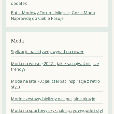
dodatek
Butik Modowy Toruń – Miejsce, Gdzie Moda
Naprawdę do Ciebie Pasuje
Moda
Stylizacje na aktywny wypad na rower
Moda na wiosnę 2022 – jakie są najważniejsze
trendy?
Moda na lata 70.: jak czerpać inspiracje z retro
stylu
Modne zestawy bielizny na specjalne okazje
Moda na sportowy szyk: jak łączyć wygodę i styl