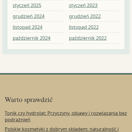
styczeń 2025
styczeń 2023
gr
grudzień 2024
grudzień 2022
lis
listopad 2024
listopad 2022
pa
październik 2024
październik 2022
wr
Warto sprawdzić
Tonik czy hydrolat: Przyczyny, objawy i rozwiązania bez
podrażnień
Polskie kosmetyki z dobrym składem: naturalność i