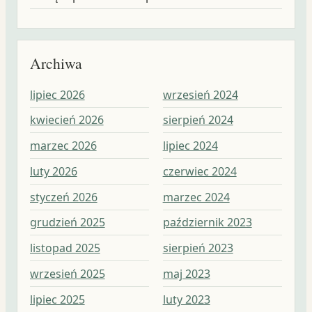
Archiwa
lipiec 2026
wrzesień 2024
wr
kwiecień 2026
sierpień 2024
sie
marzec 2026
lipiec 2024
lip
luty 2026
czerwiec 2024
cz
styczeń 2026
marzec 2024
ma
grudzień 2025
październik 2023
kw
listopad 2025
sierpień 2023
ma
wrzesień 2025
maj 2023
lut
lipiec 2025
luty 2023
st