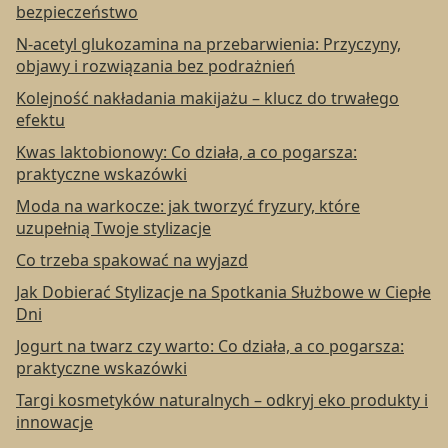
bezpieczeństwo
N-acetyl glukozamina na przebarwienia: Przyczyny,
objawy i rozwiązania bez podrażnień
Kolejność nakładania makijażu – klucz do trwałego
efektu
Kwas laktobionowy: Co działa, a co pogarsza:
praktyczne wskazówki
Moda na warkocze: jak tworzyć fryzury, które
uzupełnią Twoje stylizacje
Co trzeba spakować na wyjazd
Jak Dobierać Stylizacje na Spotkania Służbowe w Ciepłe
Dni
Jogurt na twarz czy warto: Co działa, a co pogarsza:
praktyczne wskazówki
Targi kosmetyków naturalnych – odkryj eko produkty i
innowacje