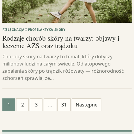
PIELĘGNACJA I PROFILAKTYKA SKÓRY
Rodzaje chorób skóry na twarzy: objawy i
leczenie AZS oraz trądziku
Choroby skóry na twarzy to temat, który dotyczy
milionów ludzi na całym świecie. Od atopowego
zapalenia skóry po trądzik różowaty — różnorodność
schorzeń sprawia, że…
Stronicowanie
1
2
3
…
31
Następne
wpisów