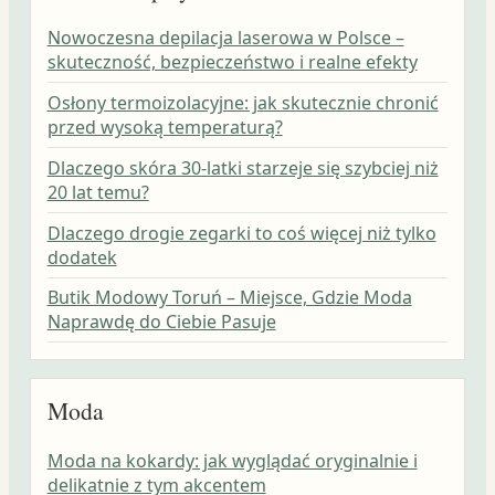
Nowoczesna depilacja laserowa w Polsce –
skuteczność, bezpieczeństwo i realne efekty
Osłony termoizolacyjne: jak skutecznie chronić
przed wysoką temperaturą?
Dlaczego skóra 30-latki starzeje się szybciej niż
20 lat temu?
Dlaczego drogie zegarki to coś więcej niż tylko
dodatek
Butik Modowy Toruń – Miejsce, Gdzie Moda
Naprawdę do Ciebie Pasuje
Moda
Moda na kokardy: jak wyglądać oryginalnie i
delikatnie z tym akcentem