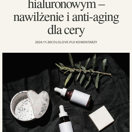
hialuronowym –
nawilżenie i anti-aging
dla cery
2024-11-30
COLOLOVE.PL
0 KOMENTARZY