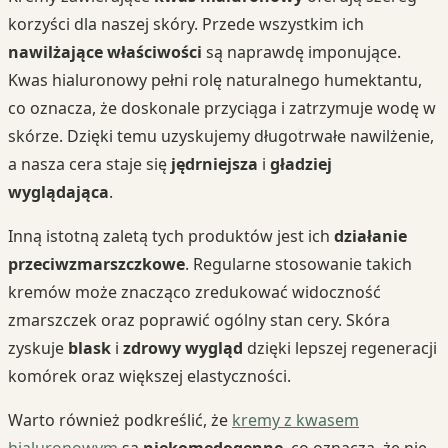
korzyści dla naszej skóry. Przede wszystkim ich
nawilżające właściwości
są naprawdę imponujące.
Kwas hialuronowy pełni rolę naturalnego humektantu,
co oznacza, że doskonale przyciąga i zatrzymuje wodę w
skórze. Dzięki temu uzyskujemy długotrwałe nawilżenie,
a nasza cera staje się
jędrniejsza
i
gładziej
wyglądająca
.
Inną istotną zaletą tych produktów jest ich
działanie
przeciwzmarszczkowe
. Regularne stosowanie takich
kremów może znacząco zredukować widoczność
zmarszczek oraz poprawić ogólny stan cery. Skóra
zyskuje
blask
i
zdrowy wygląd
dzięki lepszej regeneracji
komórek oraz większej elastyczności.
Warto również podkreślić, że
kremy z kwasem
hialuronowym
są
niekomedogenne
, co oznacza, że nie