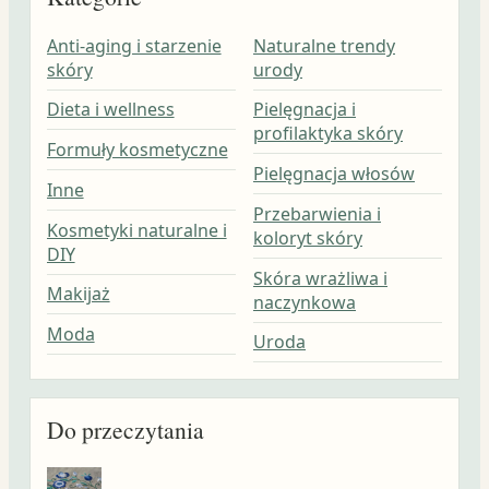
Anti-aging i starzenie
Naturalne trendy
skóry
urody
Dieta i wellness
Pielęgnacja i
profilaktyka skóry
Formuły kosmetyczne
Pielęgnacja włosów
Inne
Przebarwienia i
Kosmetyki naturalne i
koloryt skóry
DIY
Skóra wrażliwa i
Makijaż
naczynkowa
Moda
Uroda
Do przeczytania