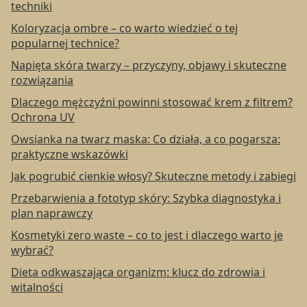
techniki
Koloryzacja ombre – co warto wiedzieć o tej
popularnej technice?
Napięta skóra twarzy – przyczyny, objawy i skuteczne
rozwiązania
Dlaczego mężczyźni powinni stosować krem z filtrem?
Ochrona UV
Owsianka na twarz maska: Co działa, a co pogarsza:
praktyczne wskazówki
Jak pogrubić cienkie włosy? Skuteczne metody i zabiegi
Przebarwienia a fototyp skóry: Szybka diagnostyka i
plan naprawczy
Kosmetyki zero waste – co to jest i dlaczego warto je
wybrać?
Dieta odkwaszająca organizm: klucz do zdrowia i
witalności