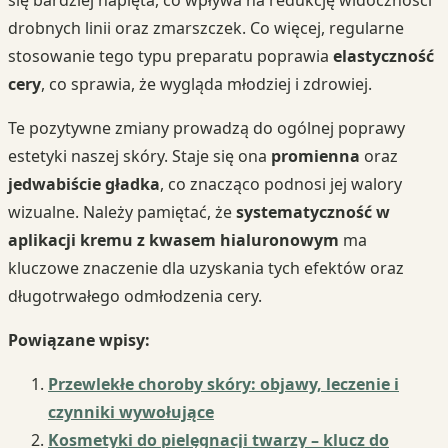
drobnych linii oraz zmarszczek. Co więcej, regularne
stosowanie tego typu preparatu poprawia
elastyczność
cery
, co sprawia, że wygląda młodziej i zdrowiej.
Te pozytywne zmiany prowadzą do ogólnej poprawy
estetyki naszej skóry. Staje się ona
promienna
oraz
jedwabiście gładka
, co znacząco podnosi jej walory
wizualne. Należy pamiętać, że
systematyczność w
aplikacji kremu z kwasem hialuronowym
ma
kluczowe znaczenie dla uzyskania tych efektów oraz
długotrwałego odmłodzenia cery.
Powiązane wpisy:
Przewlekłe choroby skóry: objawy, leczenie i
czynniki wywołujące
Kosmetyki do pielęgnacji twarzy – klucz do