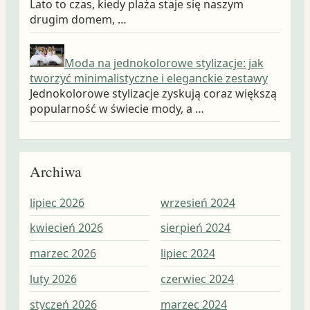
Lato to czas, kiedy plaża staje się naszym
drugim domem, …
Moda na jednokolorowe stylizacje: jak
tworzyć minimalistyczne i eleganckie zestawy
Jednokolorowe stylizacje zyskują coraz większą
popularność w świecie mody, a …
Archiwa
lipiec 2026
wrzesień 2024
wrz
kwiecień 2026
sierpień 2024
sie
marzec 2026
lipiec 2024
lip
luty 2026
czerwiec 2024
cze
styczeń 2026
marzec 2024
maj