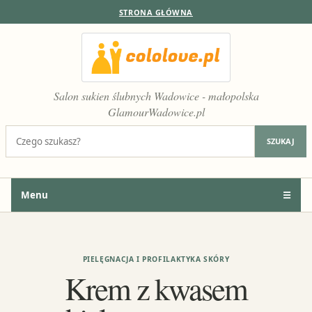
STRONA GŁÓWNA
Salon sukien ślubnych Wadowice - małopolska
GlamourWadowice.pl
Szukaj:
SZUKAJ
Menu
☰
PIELĘGNACJA I PROFILAKTYKA SKÓRY
Krem z kwasem