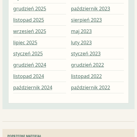
grudzień 2025
październik 2023
kwi
listopad 2025
sierpień 2023
mar
wrzesień 2025
maj 2023
lut
lipiec 2025
luty 2023
sty
styczeń 2025
styczeń 2023
gru
grudzień 2024
grudzień 2022
lis
listopad 2024
listopad 2022
paź
październik 2024
październik 2022
wrz
Nawigacja
POPRZEDNI MATERIAŁ